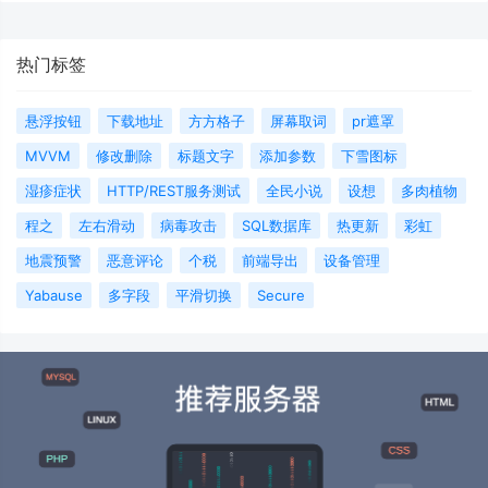
热门标签
悬浮按钮
下载地址
方方格子
屏幕取词
pr遮罩
MVVM
修改删除
标题文字
添加参数
下雪图标
湿疹症状
HTTP/REST服务测试
全民小说
设想
多肉植物
程之
左右滑动
病毒攻击
SQL数据库
热更新
彩虹
地震预警
恶意评论
个税
前端导出
设备管理
Yabause
多字段
平滑切换
Secure