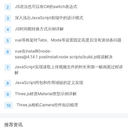
JS语法也可以有C#的switch表达式
2
深入浅出JavaScript前端中的设计模式
3
JS时间戳转换方式示例详解
4
vue等框架对Tabs、Moda等设置固定高度后没有滚动条问题
5
vue在install时node-
6
sass@4.14.1 postinstall:node scripts/build.js错误解决
JavaScript实现读取上传视频文件的时长和第一帧画面过程讲
7
解
JavaScript闭包和作用域链的定义实现
8
Three.js材质Material类型示例详解
9
Three.js相机Camera控件知识梳理
10
推荐资讯