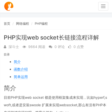
Togg
navig
首页
网络编程
PHP编程
PHP实现web socket长链接流程详解
深斗士
9664 阅读
0 评论
0 点赞
目录
简介
函数介绍
简单运用
简介
目前PHP实现web socket 都是使用框架集成来实现，比如hyperf,s
woft,或者是安装swoole 扩展来实现websocket,那么有没有PHP本