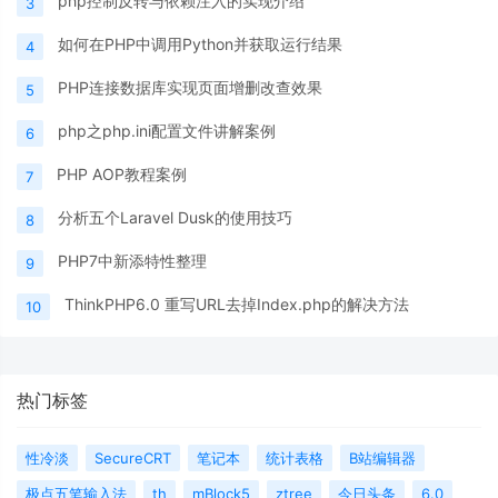
php控制反转与依赖注入的实现介绍
3
如何在PHP中调用Python并获取运行结果
4
PHP连接数据库实现页面增删改查效果
5
php之php.ini配置文件讲解案例
6
PHP AOP教程案例
7
分析五个Laravel Dusk的使用技巧
8
PHP7中新添特性整理
9
ThinkPHP6.0 重写URL去掉Index.php的解决方法
10
热门标签
性冷淡
SecureCRT
笔记本
统计表格
B站编辑器
极点五笔输入法
th
mBlock5
ztree
今日头条
6.0