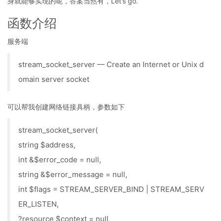
身就能够实现的呢，答案当然有，Let’s go.
函数介绍
服务端
stream_socket_server — Create an Internet or Unix d
omain server socket
可以帮我创建网络链接具柄，参数如下
stream_socket_server(
string $address,
int &$error_code = null,
string &$error_message = null,
int $flags = STREAM_SERVER_BIND | STREAM_SERV
ER_LISTEN,
?resource $context = null