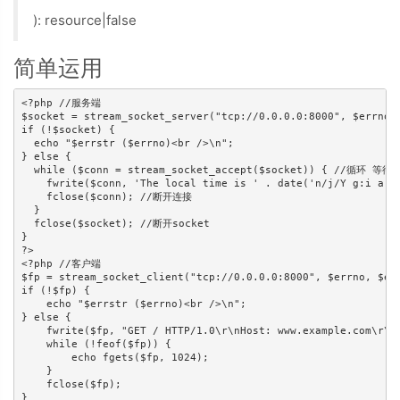
): resource|false
简单运用
<?php //服务端

$socket = stream_socket_server("tcp://0.0.0.0:8000", $errno, 
if (!$socket) {

  echo "$errstr ($errno)<br />\n";

} else {

  while ($conn = stream_socket_accept($socket)) { //循环 等待链
    fwrite($conn, 'The local time is ' . date('n/j/Y g:i 
    fclose($conn); //断开连接

  }

  fclose($socket); //断开socket

}

?>

<?php //客户端

$fp = stream_socket_client("tcp://0.0.0.0:8000", $errno, $err
if (!$fp) {

    echo "$errstr ($errno)<br />\n";

} else {

    fwrite($fp, "GET / HTTP/1.0\r\nHost: www.example.com\r\nA
    while (!feof($fp)) {

        echo fgets($fp, 1024);

    }

    fclose($fp);

}
