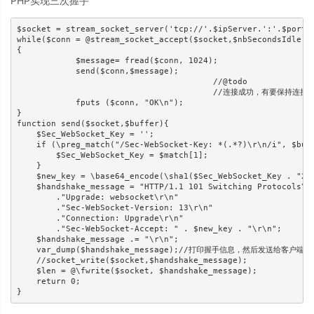
PHP实现三次握手
$socket = stream_socket_server('tcp://'.$ipServer.':'.$portNu
while($conn = @stream_socket_accept($socket,$nbSecondsIdle))

{

            $message= fread($conn, 1024);

            send($conn,$message);

  					//@todo

  					//连接成功，有要保持连接，用来接收客户端发送过来的数据包 这里可以把这个连接$conn 保存在内存当中，通过Select or Swoole 事件去loop

            fputs ($conn, "OK\n");

}

function send($socket,$buffer){

    $Sec_WebSocket_Key = '';

    if (\preg_match("/Sec-WebSocket-Key: *(.*?)\r\n/i", $buff
        $Sec_WebSocket_Key = $match[1];

    }

    $new_key = \base64_encode(\sha1($Sec_WebSocket_Key . "258
    $handshake_message = "HTTP/1.1 101 Switching Protocols\r\
        ."Upgrade: websocket\r\n"

        ."Sec-WebSocket-Version: 13\r\n"

        ."Connection: Upgrade\r\n"

        ."Sec-WebSocket-Accept: " . $new_key . "\r\n";

    $handshake_message .= "\r\n";

    var_dump($handshake_message);//打印握手信息，然后发送给客户端
    //socket_write($socket,$handshake_message);

    $len = @\fwrite($socket, $handshake_message);

    return 0;
