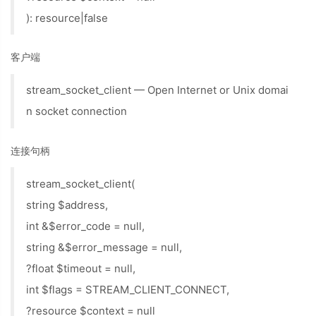
): resource|false
客户端
stream_socket_client — Open Internet or Unix domai
n socket connection
连接句柄
stream_socket_client(
string $address,
int &$error_code = null,
string &$error_message = null,
?float $timeout = null,
int $flags = STREAM_CLIENT_CONNECT,
?resource $context = null