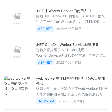
.NET 中Worker Service的使用入门
随着 .NET Core 3.0 的发布，ASP.NET 团队
引入了一个新的Worker Service项目模板，该
模板作为 .NET SDK 的一部分发布。在本文
ASP.NET
2022年05月15日
中，我将向您介绍这个新模板，以及使用它开
发的一些实际的服务示例。
.NET Core使用Worker Service创建服务
这篇文章介绍了.NET Core使用
Worker Service创建服务的方法，文中通过示
例代码介绍的非常详细。对大家的学习或工作
ASP.NET
2022年05月17日
具有一定的参考借鉴价值，需要的朋友可以参
考下
web worker在项目中的使用学习为项目增加
亮点
这篇文章主要为大家介绍了web worker使用学
习来为你的项目增加亮点，有需要的朋友可以
借鉴参考下，希望能够有所帮助，祝大家多多
JavaScript
2022年03月03日
进步，早日升职加薪