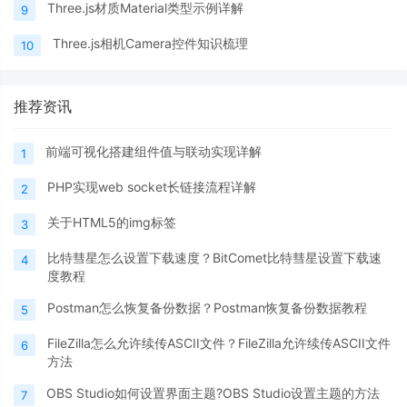
Three.js材质Material类型示例详解
9
Three.js相机Camera控件知识梳理
10
推荐资讯
前端可视化搭建组件值与联动实现详解
1
PHP实现web socket长链接流程详解
2
关于HTML5的img标签
3
比特彗星怎么设置下载速度？BitComet比特彗星设置下载速
4
度教程
Postman怎么恢复备份数据？Postman恢复备份数据教程
5
FileZilla怎么允许续传ASCII文件？FileZilla允许续传ASCII文件
6
方法
OBS Studio如何设置界面主题?OBS Studio设置主题的方法
7