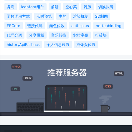
肾病
iconfont组件
前进
空心菜
乳腺
切换账号
函数调用方式
实时预览
中的
渲染机制
2D制图
EFCore
链接代码
颜色位数
auth-plus
nettcpbinding
代码分离
分享模板
音乐转换
实时字幕
打砖块
historyApiFallback
个人信息设置
摄像头位置