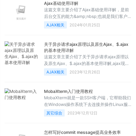
Ajax基础使用详解
这篇文章主要介绍了Ajax基础使用详解，是前
后台交互的能⼒&amp;nbsp;也就是我们客户
端给服务端发送消息的⼯具，以及接受响应的
AJAX相关
2024年01月25日
⼯具，本篇就来对ajax基础进行详细讲解,需要
的朋友可以参考下
关于异步请求ajax原理以及原生Ajax、$.ajax
的基本使用详解
这篇文章主要介绍了关于异步请求ajax原理以
及原生Ajax、$.ajax的基本使用详解,ajax现在
是前后端交互的重要工具，可以说，只要从事
AJAX相关
2023年12月26日
于it行业，ajax那就是必须要掌握的一名技术，
下面我们就来对ajax进行介绍,需要的朋友可以
参考下
MobaXterm入门使用教程
MobaXterm就是一款SSH客户端，它帮助我们
在Windows操作系统下去连接并操作Linux服
务器，本文主要介绍了MobaXterm入门使用教
其它综合
2023年12月12日
程，感兴趣的可以了解一下
怎样写好commit message提高业务效率