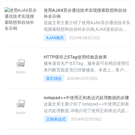
参考下
使用AJAX异步通信技术实现搜索联想和自动
补全示例
这篇文章主要介绍了使用AJAX异步通信技术实
现搜索联想和自动补全示例,AJAX是前后台交
互的能⼒&amp;nbsp;也就是我们客户端给服
AJAX相关
2024年08月22日
务端发送消息的⼯具，以及接受响应的⼯具,需
要的朋友可以参考下
HTTP缓存之ETag使用经验及效果
服务器首先产生ETag，服务器可在稍后使用它
来判断页面是否已经被修改。本质上，客户端
通过将该记号传回服务器要求服务器验证其
其它综合
2024年03月28日
（客户端）缓存。这种机制允许缓存更有效并
节省带宽，因为如果内容没有更改，
Web&amp;nbsp;服务器不再需要发送完整的
notepad++中使用正则表达式处理数据的步骤
响应。
这篇文章主要介绍了notepad++中使用正则表
达式处理数据,详细介绍了使用正则表达式提取
文本中特定行的方法，需要的朋友可以参考下
正则表达式
2024年02月09日