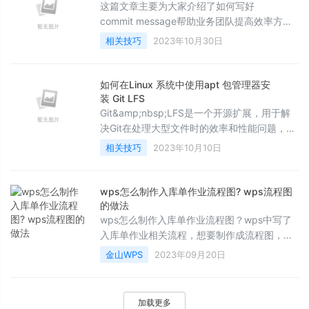
这篇文章主要为大家介绍了如何写好
commit message帮助业务团队提高效率方法
详解，有需要的朋友可以借鉴参考下，希望能
相关技巧
2023年10月30日
够有所帮助，祝大家多多进步，早日升职加薪
如何在Linux 系统中使用apt 包管理器安
装 Git LFS
Git&amp;nbsp;LFS是一个开源扩展，用于解
决Git在处理大型文件时的效率和性能问题，这
篇文章主要介绍了在 Linux系统中使用apt包管
相关技巧
2023年10月10日
理器来安装Git&amp;nbsp;LFS的问题,需要的
朋友可以参考下
wps怎么制作入库单作业流程图? wps流程图
的做法
wps怎么制作入库单作业流程图？wps中写了
入库单作业相关流程，想要制作成流程图，该
怎么操作呢？下面我们就来看看wps流程图的
金山WPS
2023年09月20日
做法，需要的朋友可以参考下
加载更多