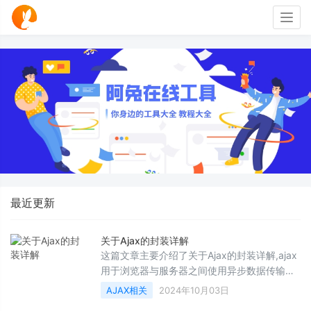
Togg
navig
最近更新
关于Ajax的封装详解
这篇文章主要介绍了关于Ajax的封装详解,ajax
用于浏览器与服务器之间使用异步数据传输
(HTTP&amp;nbsp;请求),做到局部请求以实现
AJAX相关
2024年10月03日
局部刷新,本篇讲解ajax的封装,需要的朋友可以