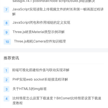
sass@4.14.1 postinstall:node scripts/build.js错误解决
JavaScript实现读取上传视频文件的时长和第一帧画面过程讲
7
解
JavaScript闭包和作用域链的定义实现
8
Three.js材质Material类型示例详解
9
Three.js相机Camera控件知识梳理
10
推荐资讯
前端可视化搭建组件值与联动实现详解
1
PHP实现web socket长链接流程详解
2
关于HTML5的img标签
3
比特彗星怎么设置下载速度？BitComet比特彗星设置下载速
4
度教程