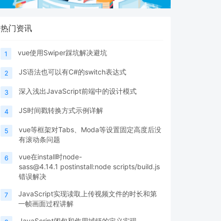
热门资讯
vue使用Swiper踩坑解决避坑
1
JS语法也可以有C#的switch表达式
2
深入浅出JavaScript前端中的设计模式
3
JS时间戳转换方式示例详解
4
vue等框架对Tabs、Moda等设置固定高度后没
5
有滚动条问题
vue在install时node-
6
sass@4.14.1 postinstall:node scripts/build.js
错误解决
JavaScript实现读取上传视频文件的时长和第
7
一帧画面过程讲解
JavaScript闭包和作用域链的定义实现