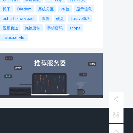
栀子
DIAdem
系统分区
val值
显示信息
echarts-for-react
纸牌
硬盘
Laravel5.7
视频轨道
拖拽复制
手势密码
scope
javax.servlet