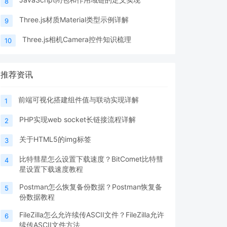
8
Three.js材质Material类型示例详解
9
Three.js相机Camera控件知识梳理
10
推荐资讯
前端可视化搭建组件值与联动实现详解
1
PHP实现web socket长链接流程详解
2
关于HTML5的img标签
3
比特彗星怎么设置下载速度？BitComet比特彗
4
星设置下载速度教程
Postman怎么恢复备份数据？Postman恢复备
5
份数据教程
FileZilla怎么允许续传ASCII文件？FileZilla允许
6
续传ASCII文件方法