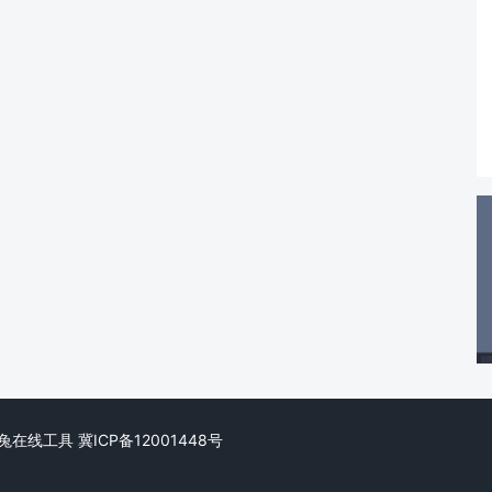
ed. 阿兔在线工具
冀ICP备12001448号