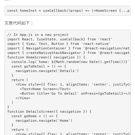
完整代码如下：
// In App.js in a new project

import React, {useState, useCallback} from 'react'

import { View, Text, Button } from 'react-native'

import { NavigationContainer } from '@react-navigation/native
import { createNativeStackNavigator } from '@react-navigation
function HomeScreen({ navigation }) {

  console.log(`home: ${Math.random(new Date().getTime())}`)

  const goToDetail = () => {

    navigation.navigate('Details')

  }

  return (

    <View style={{ flex: 1, alignItems: 'center', justifyCont
      <Text>Home Screen</Text>

      <Button title='Go To detail' onPress={goToDetail}></But
    </View>

  )

}

function DetailsScreen({ navigation }) {

  const goHome = () => {

    navigation.navigate('Home')

  }

  return (

    <View style={{ flex: 1, alignItems: 'center', justifyCont