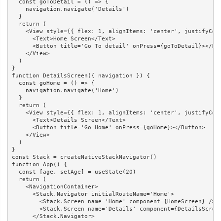
  const goToDetail = () => {

    navigation.navigate('Details')

  }

  return (

    <View style={{ flex: 1, alignItems: 'center', justifyCont
      <Text>Home Screen</Text>

      <Button title='Go To detail' onPress={goToDetail}></But
    </View>

  )

}

function DetailsScreen({ navigation }) {

  const goHome = () => {

    navigation.navigate('Home')

  }

  return (

    <View style={{ flex: 1, alignItems: 'center', justifyCont
      <Text>Details Screen</Text>

      <Button title='Go Home' onPress={goHome}></Button>

    </View>

  )

}

const Stack = createNativeStackNavigator()

function App() {

  const [age, setAge] = useState(20)

  return (

    <NavigationContainer>

      <Stack.Navigator initialRouteName='Home'>

        <Stack.Screen name='Home' component={HomeScreen} />

        <Stack.Screen name='Details' component={DetailsScreen
      </Stack.Navigator>
