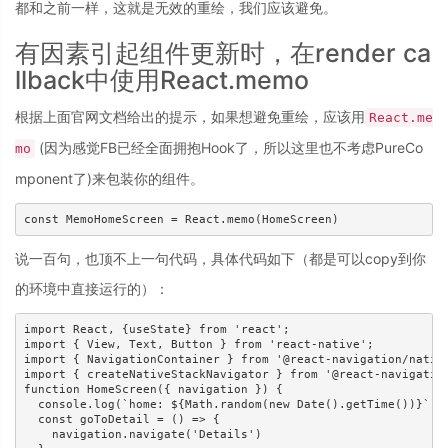
都和之前一样，这就是无效的重绘，我们应该避免。
有因素引起组件更新时，在render ca
llback中使用React.memo
根据上面官网文档给出的提示，如果想避免重绘，应该用
React.me
(因为感觉FB已经全面拥抱Hook了，所以这里也不考虑PureCo
mo
mponent了)来包装你的组件。
说一百句，也顶不上一句代码，具体代码如下（都是可以copy到你
的环境中直接运行的）：
import React, {useState} from 'react';

import { View, Text, Button } from 'react-native';

import { NavigationContainer } from '@react-navigation/native
import { createNativeStackNavigator } from '@react-navigation
function HomeScreen({ navigation }) {

  console.log(`home: ${Math.random(new Date().getTime())}`)

  const goToDetail = () => {

    navigation.navigate('Details')
