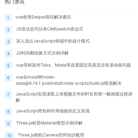
热门资讯
vue使用Swiper踩坑解决避坑
1
JS语法也可以有C#的switch表达式
2
深入浅出JavaScript前端中的设计模式
3
JS时间戳转换方式示例详解
4
vue等框架对Tabs、Moda等设置固定高度后没有滚动条问题
5
vue在install时node-
6
sass@4.14.1 postinstall:node scripts/build.js错误解决
JavaScript实现读取上传视频文件的时长和第一帧画面过程讲
7
解
JavaScript闭包和作用域链的定义实现
8
Three.js材质Material类型示例详解
9
Three.js相机Camera控件知识梳理
10