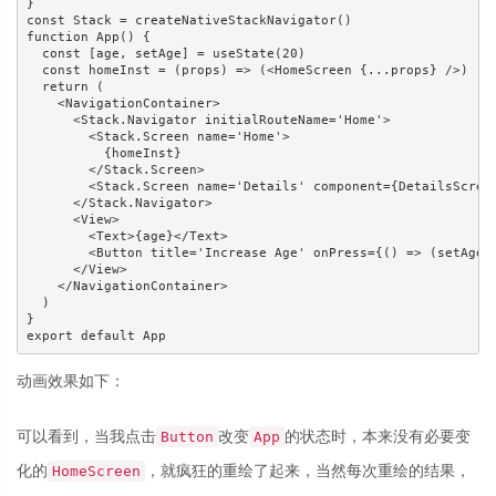
}

const Stack = createNativeStackNavigator()

function App() {

  const [age, setAge] = useState(20)

  const homeInst = (props) => (<HomeScreen {...props} />)

  return (

    <NavigationContainer>

      <Stack.Navigator initialRouteName='Home'>

        <Stack.Screen name='Home'>

          {homeInst}

        </Stack.Screen>

        <Stack.Screen name='Details' component={DetailsScreen
      </Stack.Navigator>

      <View>

        <Text>{age}</Text>

        <Button title='Increase Age' onPress={() => (setAge(a
      </View>

    </NavigationContainer>

  )

}

动画效果如下：
可以看到，当我点击
改变
的状态时，本来没有必要变
Button
App
化的
，就疯狂的重绘了起来，当然每次重绘的结果，
HomeScreen