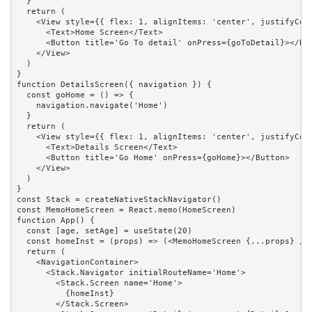
  }

  return (

    <View style={{ flex: 1, alignItems: 'center', justifyCont
      <Text>Home Screen</Text>

      <Button title='Go To detail' onPress={goToDetail}></But
    </View>

  )

}

function DetailsScreen({ navigation }) {

  const goHome = () => {

    navigation.navigate('Home')

  }

  return (

    <View style={{ flex: 1, alignItems: 'center', justifyCont
      <Text>Details Screen</Text>

      <Button title='Go Home' onPress={goHome}></Button>

    </View>

  )

}

const Stack = createNativeStackNavigator()

const MemoHomeScreen = React.memo(HomeScreen)

function App() {

  const [age, setAge] = useState(20)

  const homeInst = (props) => (<MemoHomeScreen {...props} />)
  return (

    <NavigationContainer>

      <Stack.Navigator initialRouteName='Home'>

        <Stack.Screen name='Home'>

          {homeInst}

        </Stack.Screen>
