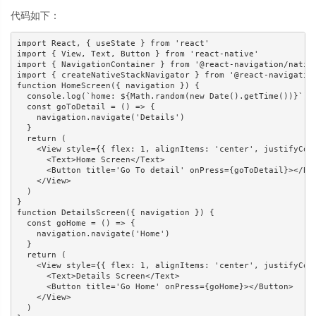
代码如下：
import React, { useState } from 'react'

import { View, Text, Button } from 'react-native'

import { NavigationContainer } from '@react-navigation/native
import { createNativeStackNavigator } from '@react-navigation
function HomeScreen({ navigation }) {

  console.log(`home: ${Math.random(new Date().getTime())}`)

  const goToDetail = () => {

    navigation.navigate('Details')

  }

  return (

    <View style={{ flex: 1, alignItems: 'center', justifyCont
      <Text>Home Screen</Text>

      <Button title='Go To detail' onPress={goToDetail}></But
    </View>

  )

}

function DetailsScreen({ navigation }) {

  const goHome = () => {

    navigation.navigate('Home')

  }

  return (

    <View style={{ flex: 1, alignItems: 'center', justifyCont
      <Text>Details Screen</Text>

      <Button title='Go Home' onPress={goHome}></Button>

    </View>

  )
