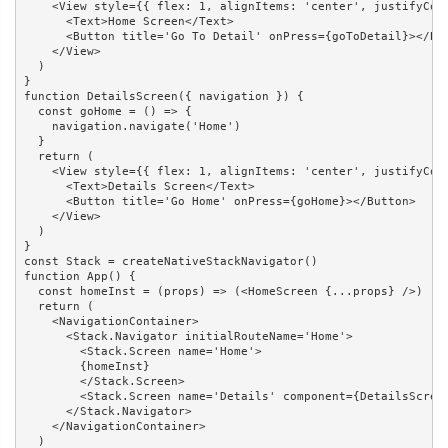
    <View style={{ flex: 1, alignItems: 'center', justifyCont
      <Text>Home Screen</Text>

      <Button title='Go To Detail' onPress={goToDetail}></But
    </View>

  )

}

function DetailsScreen({ navigation }) {

  const goHome = () => {

    navigation.navigate('Home')

  }

  return (

    <View style={{ flex: 1, alignItems: 'center', justifyCont
      <Text>Details Screen</Text>

      <Button title='Go Home' onPress={goHome}></Button>

    </View>

  )

}

const Stack = createNativeStackNavigator()

function App() {

  const homeInst = (props) => (<HomeScreen {...props} />)

  return (

    <NavigationContainer>

      <Stack.Navigator initialRouteName='Home'>

        <Stack.Screen name='Home'>

        {homeInst}

        </Stack.Screen>

        <Stack.Screen name='Details' component={DetailsScreen
      </Stack.Navigator>

    </NavigationContainer>

  )
