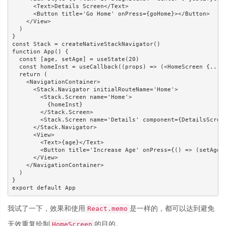
      <Text>Details Screen</Text>

      <Button title='Go Home' onPress={goHome}></Button>

    </View>

  )

}

const Stack = createNativeStackNavigator()

function App() {

  const [age, setAge] = useState(20)

  const homeInst = useCallback((props) => (<HomeScreen {...pr
  return (

    <NavigationContainer>

      <Stack.Navigator initialRouteName='Home'>

        <Stack.Screen name='Home'>

          {homeInst}

        </Stack.Screen>

        <Stack.Screen name='Details' component={DetailsScreen
      </Stack.Navigator>

      <View>

        <Text>{age}</Text>

        <Button title='Increase Age' onPress={() => (setAge(a
      </View>

    </NavigationContainer>

  )

}

我试了一下，效果和使用
是一样的，都可以达到避免
React.memo
无效重复绘制
的目的。
HomeScreen