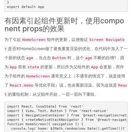
}

有因素引起组件更新时，使用compo
nent props的效果
为了引起
组件的更新，以便验证
HomeScreen
Screen Navigato
是否对HomeScreen做了避免重复渲染的优化，在代码中加入了一
r
个新的状态
，当点击
时，这个
不断的自增1，因
age
Button
age
为
里有
的更新，所以作为父组件的
会更新，而作
App
state
App
为子组件的
通常意义上（不通常的情况下，就是使用
HomeScreen
了
等优化手段）说，也会重新渲染。因为这就是
React.memo
Reac
的重绘机制：从父组件开始，一层一层向下重绘。
t
import React, {useState} from 'react'

import { View, Text, Button } from 'react-native'

import { NavigationContainer } from '@react-navigation/native
import { createNativeStackNavigator } from '@react-navigation
function HomeScreen({ navigation }) {

  console.log(`home: ${Math.random(new Date().getTime())}`)
