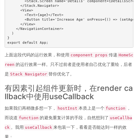
        <Stack.Screen name='Details' component={DetailsScreen
      </Stack.Navigator>

      <View>

        <Text>{age}</Text>

        <Button title='Increase Age' onPress={() => (setAge(a
      </View>

    </NavigationContainer>

  )

}

上面这段代码的运行效果，和使用
传递
component props
HomeSc
的运行效果一样。只不过前者是使用者自己优化了重绘，后者
reen
是
替你优化了。
Stack Navigator
有因素引起组件更新时，在render ca
llback中使用useCallback
如果我们再稍微多想一下，
本质上是一个
，
hostInst
function
而说道
的避免重复计算的手段，自然想到了
function
useCallba
。我用
来包装一下，看看是否能达到一样的效
ck
useCallback
果：