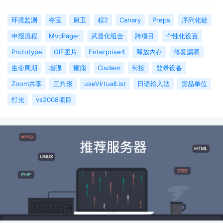
环境监测
夺宝
厨卫
程2
Canary
Preps
序列化链
申报流程
MvcPager
武器化组合
跨项目
个性化设置
Prototype
GIF图片
Enterprise4
释放内存
修复漏洞
生命周期
增强
癫痫
Cisdem
何按
登录设备
Zoom共享
三角形
useVirtualList
日语输入法
货品单位
打光
vs2008项目