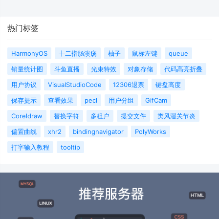
热门标签
HarmonyOS
十二指肠溃疡
柚子
鼠标左键
queue
销量统计图
斗鱼直播
光束特效
对象存储
代码高亮折叠
用户协议
VisualStudioCode
12306退票
键盘高度
保存提示
查看效果
pecl
用户分组
GifCam
Coreldraw
替换字符
多租户
提交文件
类风湿关节炎
偏置曲线
xhr2
bindingnavigator
PolyWorks
打字输入教程
tooltip