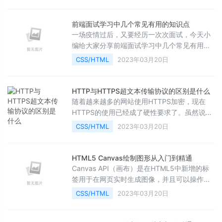
率,降低沟通成本。规范的目的是为了编写高质
量的代码。
前端面试学习中几个常见有用的知识点
一场疫情过后，又要经历一次次面试，今天小
编给大家分享前端面试学习中几个常见有用的
知识点，非常不错，对大家的学习或工作具有
CSS/HTML
2023年03月20日
一定的参考借鉴价值，需要的朋友参考下
HTTP与HTTPS超文本传输协议的区别是什么
随着越来越多的网站使用HTTPS加密，现在
HTTPS的使用已经成了硬性要求了。虽然说
https是http的安全版，但两者还是有不少区别
CSS/HTML
2023年03月20日
的。本文从https、http的概念和原理入手，讲
解他们的不同，让读者朋友能够真正理解。
HTML5 Canvas绘制图形从入门到精通
Canvas API（画布）是在HTML5中新增的标
签用于在网页实时生成图像，并且可以操作图
像内容，基本上它是一个可以用JavaScript操
CSS/HTML
2023年03月20日
作的位图（bitmap）。Canvas 对象表示一
个 HTML 画布元素 -