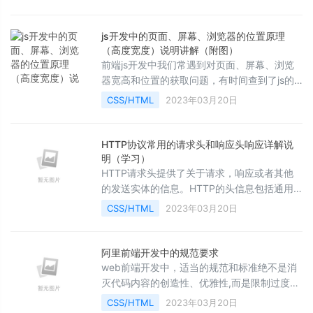
将 Web带入一个成熟的应用平台，在HTML5
平台上，视频、音频、图象、动画，以及同电
脑的交互都被标准化。
js开发中的页面、屏幕、浏览器的位置原理
（高度宽度）说明讲解（附图）
前端js开发中我们常遇到对页面、屏幕、浏览
器宽高和位置的获取问题，有时间查到了js的
实现代码，但是不知道为什么。本篇图文并茂
CSS/HTML
2023年03月20日
讲解Web环境中屏幕、浏览器及页面的高度、
宽度信息。
HTTP协议常用的请求头和响应头响应详解说
明（学习）
HTTP请求头提供了关于请求，响应或者其他
的发送实体的信息。HTTP的头信息包括通用
头、请求头、响应头和实体头四个部分。通常
CSS/HTML
2023年03月20日
HTTP消息包括客户机向服务器的请求消息和
服务器向客户机的响应消息。
阿里前端开发中的规范要求
web前端开发中，适当的规范和标准绝不是消
灭代码内容的创造性、优雅性,而是限制过度个
性化，以一种普遍认可的统一方式,提升协作效
CSS/HTML
2023年03月20日