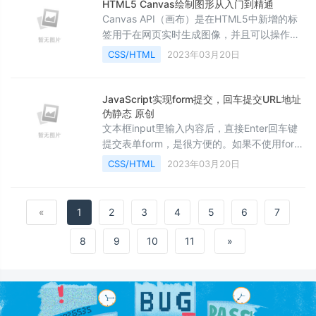
&amp;lt;canvas&amp;gt;。它没有自己的行
HTML5 Canvas绘制图形从入门到精通
为，但是定义了一个 API 支持脚本化客户端绘
Canvas API（画布）是在HTML5中新增的标
图操作。
签用于在网页实时生成图像，并且可以操作图
像内容，基本上它是一个可以用JavaScript操
CSS/HTML
2023年03月20日
作的位图（bitmap）。Canvas 对象表示一
个 HTML 画布元素 -
&amp;lt;canvas&amp;gt;。它没有自己的行
JavaScript实现form提交，回车提交URL地址
为，但是定义了一个 API 支持脚本化客户端绘
伪静态 原创
图操作。
文本框input里输入内容后，直接Enter回车键
提交表单form，是很方便的。如果不使用form
提交，用JavaScript来实现提交动作，而且提
CSS/HTML
2023年03月20日
交URL地址伪静态化，不想带问号和搜索关键
词，搜索框内enter回车键自动提交那么应该如
何实现呢。
«
1
2
3
4
5
6
7
8
9
10
11
»