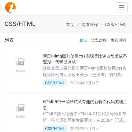
Togg
navig
CSS/HTML
首页
网络编程
CSS/HTML
列表
默认
浏览次数
发布时间
网页中img图片使用css实现等比例自动缩放不
变形（代码已测试）
这篇文章主要介绍了网页中img图片使用css实
现等比例自动缩放不变形（已测试）的相关资
料,需要的朋友可以参考下
CSS/HTML
2023年05月11日
HTML5中一些酷炫又有趣的新特性代码整理汇
总
HTML5技术结合了HTML4.01的相关标准并革
新，符合现代网络发展要求，在2008年正式发
布。HTML5并非仅仅用来表示Web内容，它
CSS/HTML
2023年05月11日