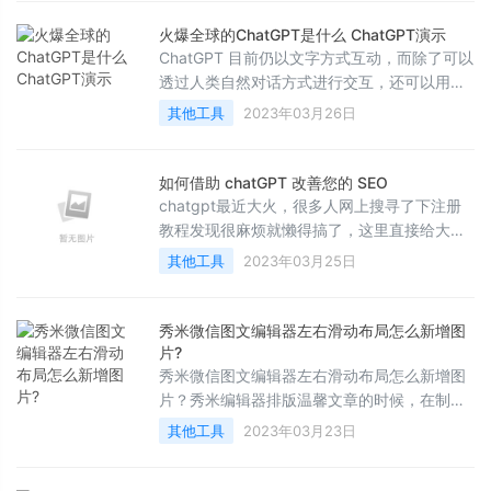
呢？下面一起看看吧
火爆全球的ChatGPT是什么 ChatGPT演示
ChatGPT 目前仍以文字方式互动，而除了可以
透过人类自然对话方式进行交互，还可以用于
相对复杂的语言工作，包括自动文本生成、自
其他工具
2023年03月26日
动问答、自动摘要等在内的多种任
如何借助 chatGPT 改善您的 SEO
chatgpt最近大火，很多人网上搜寻了下注册
教程发现很麻烦就懒得搞了，这里直接给大家
分享一个购买账号的渠道，直接帮助你完成注
其他工具
2023年03月25日
册，是chatgpt全新账号，可以直接登录
秀米微信图文编辑器左右滑动布局怎么新增图
片?
秀米微信图文编辑器左右滑动布局怎么新增图
片？秀米编辑器排版温馨文章的时候，在制作
左右滑动布局的时候想要添加图片，该怎么添
其他工具
2023年03月23日
加呢？下面我们就来看看详细的教程