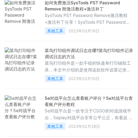
如何免费激活SysTools PST Password
Remove 附激活教程+激活补丁
SysTools PST Password Remove激活教程
+激活补丁分享！SysTools PST Password
Remove是大家喜欢的一款PST密码删除工
其他工具
2023年03月16日
具，但是SysTools PST Password Remove需
要激活才能使用全部功能，怎么激活SysTools
PST Password Remove呢？下面一起看看吧
菜鸟打印组件调试日志在哪?菜鸟打印组件记录
调试日志的方法
菜鸟打印组件是一款不错的快递单打印辅助工
具，本文中介绍的是使用这款软件设置记录调
试日志的方法，欢迎需要的朋友阅读了解一下
其他工具
2023年03月10日
5e对战平台怎么查看账户评分？5e对战平台查
看账户评分教程
5e对战平台是一款专注于CSGO的对战游戏平
台，5eplay对战平台非常公平公正，有着反 作
弊功能，让游戏更加公正，还有天梯匹配系
其他工具
2023年02月28日
统，找到适合你的实力的水平层次，下面来看
看在这里怎么查看账户评分吧