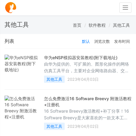
Togg
navig
其他工具
首页
软件教程
其他工具
列表
默认
浏览次数
发布时间
华为eNSP模拟器安装教程(附下载地址)
由华为提供的、可扩展的、图形化操作的网络
仿真工具平台，主要对企业网络路由器、交换
机进行软件仿真，完美呈现真实设备实景，支
其他工具
2023年04月03日
持大型网络模拟，让广大用户有机会在没有真
实设备的情况下能够模拟演练，学习网络技术
怎么免费激活16 Software Breevy 附激活教程
+注册机
16 Software Breevy激活教程+补丁分享！16
Software Breevy是大家喜欢的一款文本工
具，但是16 Software Breevy需要激活才能使
其他工具
2023年04月02日
用全部功能，怎么激活16 Software Breevy