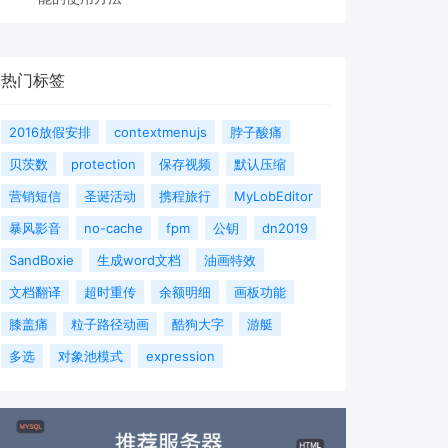
热门标签
2016放假安排
contextmenujs
脖子酸痛
贝茨数
protection
保存视频
默认压缩
营销短信
圣诞活动
携程旅行
MyLobEditor
暴风影音
no-cache
fpm
公钥
dn2019
SandBoxie
生成word文档
油画特效
文档翻译
超时重传
余额明细
画板功能
膝盖痛
粒子路径动画
酷狗大字
游艇
多选
对象池模式
expression