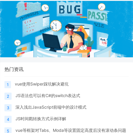
热门资讯
vue使用Swiper踩坑解决避坑
1
JS语法也可以有C#的switch表达式
2
深入浅出JavaScript前端中的设计模式
3
JS时间戳转换方式示例详解
4
vue等框架对Tabs、Moda等设置固定高度后没有滚动条问题
5