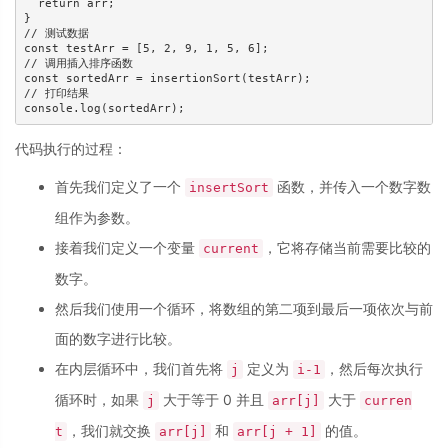
  return arr;

}

// 测试数据

const testArr = [5, 2, 9, 1, 5, 6];

// 调用插入排序函数

const sortedArr = insertionSort(testArr);

// 打印结果

代码执行的过程：
首先我们定义了一个
函数，并传入一个数字数
insertSort
组作为参数。
接着我们定义一个变量
，它将存储当前需要比较的
current
数字。
然后我们使用一个循环，将数组的第二项到最后一项依次与前
面的数字进行比较。
在内层循环中，我们首先将
定义为
，然后每次执行
j
i-1
循环时，如果
大于等于 0 并且
大于
j
arr[j]
curren
，我们就交换
和
的值。
t
arr[j]
arr[j + 1]