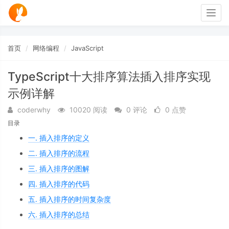
Togg
navig
首页
网络编程
JavaScript
TypeScript十大排序算法插入排序实现
示例详解
coderwhy
10020 阅读
0 评论
0 点赞
目录
一. 插入排序的定义
二. 插入排序的流程
三. 插入排序的图解
四. 插入排序的代码
五. 插入排序的时间复杂度
六. 插入排序的总结