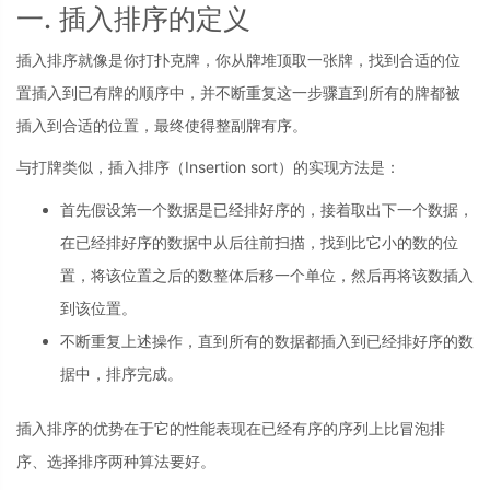
一. 插入排序的定义
插入排序就像是你打扑克牌，你从牌堆顶取一张牌，找到合适的位
置插入到已有牌的顺序中，并不断重复这一步骤直到所有的牌都被
插入到合适的位置，最终使得整副牌有序。
与打牌类似，插入排序（Insertion sort）的实现方法是：
首先假设第一个数据是已经排好序的，接着取出下一个数据，
在已经排好序的数据中从后往前扫描，找到比它小的数的位
置，将该位置之后的数整体后移一个单位，然后再将该数插入
到该位置。
不断重复上述操作，直到所有的数据都插入到已经排好序的数
据中，排序完成。
插入排序的优势在于它的性能表现在已经有序的序列上比冒泡排
序、选择排序两种算法要好。