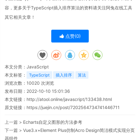
容，更多关于TypeScript插入排序算法的资料请关注阿兔在线工具
其它相关文章！
点赞(
0
)
本文分类：
JavaScript
本文标签：
TypeScript
插入排序
算法
浏览次数：
10020
次浏览
发布日期：2022-10-10 15:01:36
本文链接：
http://atool.online/javascript/133438.html
原文链接：https://juejin.cn/post/7202564734741446711
上一篇 >
Echarts自定义图形的方法参考
下一篇 >
Vue3.x+Element Plus仿制Acro Design简洁模式实现分页
器组件