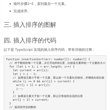
循环步骤2~5，直到最后一个元素。
完成排序。
三. 插入排序的图解
四. 插入排序的代码
以下是 TypeScript 实现的插入排序代码，带有详细的注释：
function insertionSort(arr: number[]): number[] {

  // 对于数组的每一个元素，从它开始到0位置，比较该元素和前一个元素的大小

  for (let i = 1; i < arr.length; i++) {

    let current = arr[i];

    let j = i - 1;

    // 如果该元素小于前一个元素，那么前一个元素向后移动，并继续向前比较

    while (j >= 0 && arr[j] > current) {

      arr[j + 1] = arr[j];

      j--;

    }

    // 如果该元素大于前一个元素，那么它将放到合适的位置

    arr[j + 1] = current;

  }

  // 返回排序后的数组
