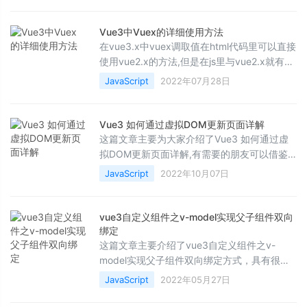
码介绍的非常详细,需要的朋友可以参考下
Vue3中Vuex的详细使用方法
在vue3.x中vuex调取值在html代码里可以直接
使用vue2.x的方法,但是在js里与vue2.x就有了
那么一丢丢的不同,下面这篇文章主要给大家介
JavaScript
2022年07月28日
绍了关于Vue3中Vuex详细使用的相关资料,需
要的朋友可以参考下
Vue3 如何通过虚拟DOM更新页面详解
这篇文章主要为大家介绍了Vue3 如何通过虚
拟DOM更新页面详解,有需要的朋友可以借鉴
参考下，希望能够有所帮助，祝大家多多进
JavaScript
2022年10月07日
步，早日升职加薪
vue3自定义组件之v-model实现父子组件双向
绑定
这篇文章主要介绍了vue3自定义组件之v-
model实现父子组件双向绑定方式，具有很好
的参考价值，希望对大家有所帮助。如有错误
JavaScript
2022年05月27日
或未考虑完全的地方，望不吝赐教