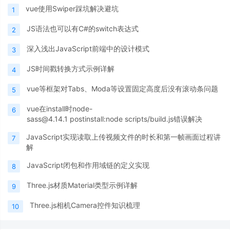
vue使用Swiper踩坑解决避坑
1
JS语法也可以有C#的switch表达式
2
深入浅出JavaScript前端中的设计模式
3
JS时间戳转换方式示例详解
4
vue等框架对Tabs、Moda等设置固定高度后没有滚动条问题
5
vue在install时node-
6
sass@4.14.1 postinstall:node scripts/build.js错误解决
JavaScript实现读取上传视频文件的时长和第一帧画面过程讲
7
解
JavaScript闭包和作用域链的定义实现
8
Three.js材质Material类型示例详解
9
Three.js相机Camera控件知识梳理
10