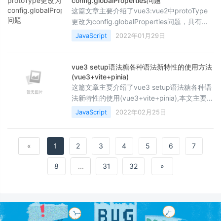
config.globalProperties问题
这篇文章主要介绍了vue3:vue2中protoType
更改为config.globalProperties问题，具有很
好的参考价值，希望对大家有所帮助。如有错
JavaScript
2022年01月29日
误或未考虑完全的地方，望不吝赐教
vue3 setup语法糖各种语法新特性的使用方法
(vue3+vite+pinia)
这篇文章主要介绍了vue3 setup语法糖各种语
法新特性的使用(vue3+vite+pinia),本文主要是
记录vue3的setup语法糖的各种新语法的使用
JavaScript
2022年02月25日
方法,需要的朋友可以参考下
«
1
2
3
4
5
6
7
8
...
31
32
»