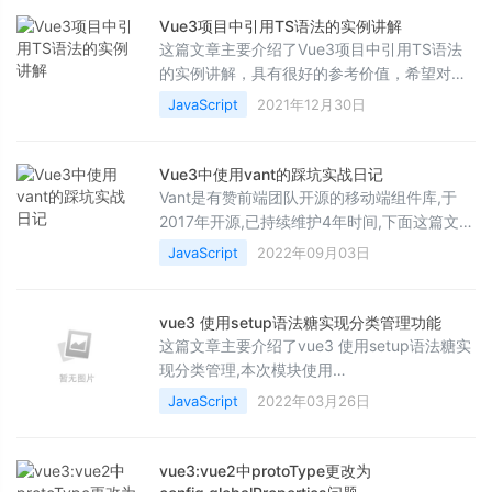
Vue3项目中引用TS语法的实例讲解
这篇文章主要介绍了Vue3项目中引用TS语法
的实例讲解，具有很好的参考价值，希望对大
家有所帮助。如有错误或未考虑完全的地方，
JavaScript
2021年12月30日
望不吝赐教
Vue3中使用vant的踩坑实战日记
Vant是有赞前端团队开源的移动端组件库,于
2017年开源,已持续维护4年时间,下面这篇文章
主要给大家介绍了关于Vue3中使用vant的相关
JavaScript
2022年09月03日
资料,文中通过图文介绍的非常详细,需要的朋友
可以参考下
vue3 使用setup语法糖实现分类管理功能
这篇文章主要介绍了vue3 使用setup语法糖实
现分类管理,本次模块使用
&amp;nbsp;vue3+element-plus&amp;nbsp;
JavaScript
2022年03月26日
实现一个新闻站的后台分类管理模块，其中新
增、编辑采用对话框方式公用一个表单，需要
的朋友可以参考下
vue3:vue2中protoType更改为