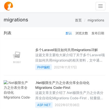
Togg
navig
migrations
首页
migrations
列表
默认
浏览次数
发布日期
多个Laravel项目如何共用migrations详解
这篇文章主要给大家介绍了关于多个Laravel项
目如何共用migrations的相关资料，文中通过
示例代码介绍的非常详细，对大家的学习或者
PHP编程
2021年11月17日
工作具有一定的参考学习价值，需要的朋友们
下面来一起看看吧
.Net极限生产力之分表分库全自动化
Migrations Code-First
这篇文章主要介绍了.Net极限生产力之分表分
库全自动化Migrations Code-First，轻量级针
对分表分库读写分离的解决方案，具有零依
ASP.NET
2022年07月06日
赖、零学习成本、零业务代码入侵适配