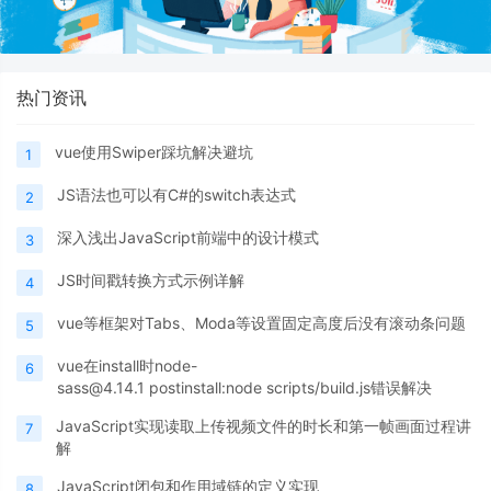
热门资讯
vue使用Swiper踩坑解决避坑
1
JS语法也可以有C#的switch表达式
2
深入浅出JavaScript前端中的设计模式
3
JS时间戳转换方式示例详解
4
vue等框架对Tabs、Moda等设置固定高度后没有滚动条问题
5
vue在install时node-
6
sass@4.14.1 postinstall:node scripts/build.js错误解决
JavaScript实现读取上传视频文件的时长和第一帧画面过程讲
7
解
JavaScript闭包和作用域链的定义实现
8