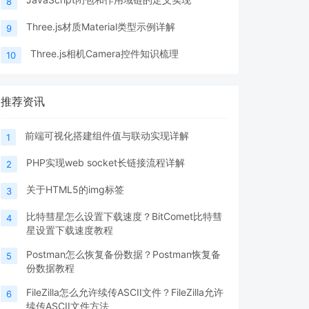
8
Three.js材质Material类型示例详解
9
Three.js相机Camera控件知识梳理
10
推荐资讯
前端可视化搭建组件值与联动实现详解
1
PHP实现web socket长链接流程详解
2
关于HTML5的img标签
3
比特彗星怎么设置下载速度？BitComet比特彗
4
星设置下载速度教程
Postman怎么恢复备份数据？Postman恢复备
5
份数据教程
FileZilla怎么允许续传ASCII文件？FileZilla允许
6
续传ASCII文件方法