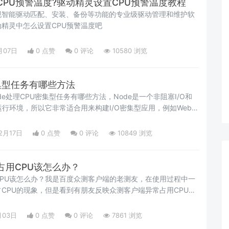
PU预警温度?驱动精灵设置CPU预警温度教程
现智能驱动匹配、安装、备份等功能的专业级驱动管理和维护软
精灵中怎么设置CPU预警温度吧
月07日
0 点赞
0
评论
10580 浏览
密集型任务有哪些方法
e处理CPU密集型任务有哪些方法，Node是一个非阻塞I/O和
ipt运行环境，所以它非常适合用来构建I/O密集型应用，例如Web服
2月17日
0 点赞
0
评论
10849 浏览
占用CPU该怎么办？
PU该怎么办？我是百度众测客户端的老测友，在使用过程中一
CPU的现象，但是看到有朋友反映众测客户端异常占用CPU，
月03日
0 点赞
0
评论
7861 浏览