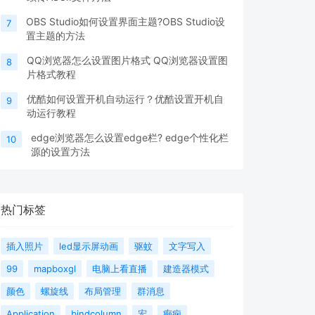
OBS Studio如何设置界面主题?OBS Studio设
7
置主题的方法
QQ浏览器怎么设置图片格式 QQ浏览器设置图
8
片格式教程
优酷如何设置开机自动运行？优酷设置开机自
9
动运行教程
edge浏览器怎么设置edge栏? edge个性化栏
10
源的设置方法
热门标签
插入照片
led显示屏动画
驱蚊
文字写入
99
mapboxgl
电脑上看直播
建造器模式
颜色
螺旋线
布局管理
群消息
Application
bindcolumn
宏
癫痫