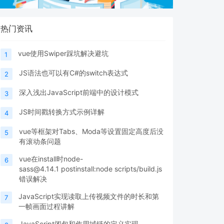
热门资讯
vue使用Swiper踩坑解决避坑
1
JS语法也可以有C#的switch表达式
2
深入浅出JavaScript前端中的设计模式
3
JS时间戳转换方式示例详解
4
vue等框架对Tabs、Moda等设置固定高度后没
5
有滚动条问题
vue在install时node-
6
sass@4.14.1 postinstall:node scripts/build.js
错误解决
JavaScript实现读取上传视频文件的时长和第
7
一帧画面过程讲解
JavaScript闭包和作用域链的定义实现