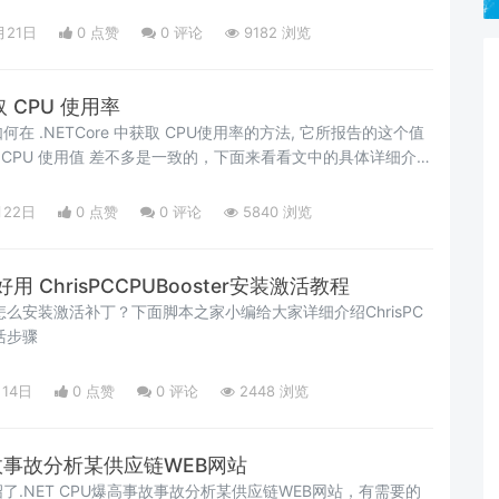
an error”提示呢。
月21日
0 点赞
0
评论
9182 浏览
取 CPU 使用率
 .NETCore 中获取 CPU使用率的方法, 它所报告的这个值
 CPU 使用值 差不多是一致的，下面来看看文中的具体详细介绍
月22日
0 点赞
0
评论
5840 浏览
 ChrisPCCPUBooster安装激活教程
oster 怎么安装激活补丁？下面脚本之家小编给大家详细介绍ChrisPC
激活步骤
月14日
0 点赞
0
评论
2448 浏览
事故事故分析某供应链WEB网站
了.NET CPU爆高事故事故分析某供应链WEB网站，有需要的