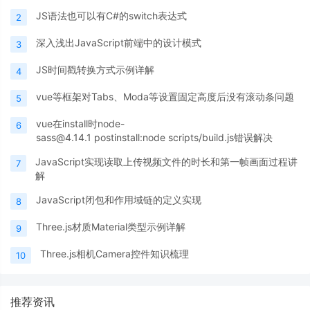
JS语法也可以有C#的switch表达式
2
深入浅出JavaScript前端中的设计模式
3
JS时间戳转换方式示例详解
4
vue等框架对Tabs、Moda等设置固定高度后没有滚动条问题
5
vue在install时node-
6
sass@4.14.1 postinstall:node scripts/build.js错误解决
JavaScript实现读取上传视频文件的时长和第一帧画面过程讲
7
解
JavaScript闭包和作用域链的定义实现
8
Three.js材质Material类型示例详解
9
Three.js相机Camera控件知识梳理
10
推荐资讯