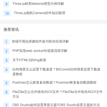
Three.js材质Material类型示例详解
9
Three.js相机Camera控件知识梳理
10
推荐资讯
前端可视化搭建组件值与联动实现详解
1
PHP实现web socket长链接流程详解
2
关于HTML5的img标签
3
比特彗星怎么设置下载速度？BitComet比特彗星设置下载速
4
度教程
Postman怎么恢复备份数据？Postman恢复备份数据教程
5
FileZilla怎么允许续传ASCII文件？FileZilla允许续传ASCII文件
6
方法
OBS Studio如何设置界面主题?OBS Studio设置主题的方法
7