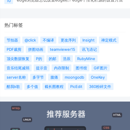
10
热门标签
节拍器
@click
不编译
更改序列
Insight
禅定模式
PDF裁剪
拼图动画
teamviewer15
讯飞语记
顶尖数据恢复
P的
的邮
浩辰
RubyMine
音乐结尾减弱
提示音
内存限制
图书馆
GIF图片
server名称
多字节
腹痛
moongodb
OneKey
酷我k歌
多个值
截长图教程
PicEdit
360粉碎文件