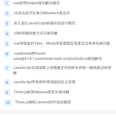
vue使用Swiper踩坑解决避坑
1
JS语法也可以有C#的switch表达式
2
深入浅出JavaScript前端中的设计模式
3
JS时间戳转换方式示例详解
4
vue等框架对Tabs、Moda等设置固定高度后没有滚动条问题
5
vue在install时node-
6
sass@4.14.1 postinstall:node scripts/build.js错误解决
JavaScript实现读取上传视频文件的时长和第一帧画面过程讲
7
解
JavaScript闭包和作用域链的定义实现
8
Three.js材质Material类型示例详解
9
Three.js相机Camera控件知识梳理
10