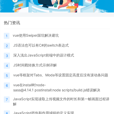
热门资讯
vue使用Swiper踩坑解决避坑
1
JS语法也可以有C#的switch表达式
2
深入浅出JavaScript前端中的设计模式
3
JS时间戳转换方式示例详解
4
vue等框架对Tabs、Moda等设置固定高度后没有滚动条问题
5
vue在install时node-
6
sass@4.14.1 postinstall:node scripts/build.js错误解决
JavaScript实现读取上传视频文件的时长和第一帧画面过程讲
7
解
JavaScript闭包和作用域链的定义实现
8