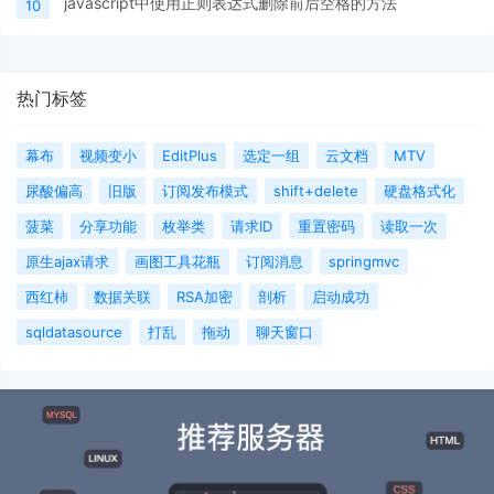
javascript中使用正则表达式删除前后空格的方法
10
热门标签
幕布
视频变小
EditPlus
选定一组
云文档
MTV
尿酸偏高
旧版
订阅发布模式
shift+delete
硬盘格式化
菠菜
分享功能
枚举类
请求ID
重置密码
读取一次
原生ajax请求
画图工具花瓶
订阅消息
springmvc
西红柿
数据关联
RSA加密
剖析
启动成功
sqldatasource
打乱
拖动
聊天窗口