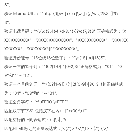
$"。
验证InternetURL："^http://([\w-]+\.)+[\w-]+(/[\w-./?%&=]*)?
$"。
验证电话号码："^(\(\d{3,4}-)|\d{3.4}-)?\d{7,8}$" 正确格式为："X
XX-XXXXXXX"、"XXXX-XXXXXXXX"、"XXX-XXXXXXX"、"XXX-XX
XXXXXX"、"XXXXXXX"和"XXXXXXXX"。
验证身份证号（15位或18位数字）："^\d{15}|\d{18}$"。
验证一年的12个月："^(0?[1-9]|1[0-2])$"正确格式为："01"～"0
9"和"1"～"12"。
验证一个月的31天："^((0?[1-9])|((1|2)[0-9])|30|31)$"正确格式
为；"01"～"09"和"1"～"31"。
验证全角字符： “^\uFF00-\uFFFF”
匹配双字节字符(包括汉字在内)：[^\x00-\xff]
匹配空行的正则表达式：\n[\s| ]*\r
匹配HTML标记的正则表达式：/<(.*)>.*<\/\1>|<(.*) \/>/