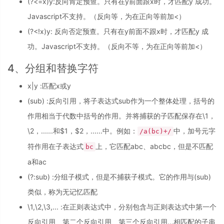
(?<=x)y:反向肯定预查。只有在y前面跟x时，才匹配y 成功。
Javascript不支持。（反向等，为在正向等前加<）
(?<!x)y: 反向否定预查。只有在y前面不跟x时，才匹配y 成
功。Javascript不支持。（反向不等，为在正向等前加<）
4、分组和替换字符
x|y :匹配x或y
(sub) :反向引用，将子表达式sub作为一个整体处理，括号的
作用相当于代数中括号的作用。并将捕获的子匹配保存在\1，
\2，......和$1，$2，......中。例如：
中，加号元字
/a(bc)+/
符作用在子表达式
上，它匹配abc、abcbc，但是不匹配
bc
a和ac
(?:sub) :分组子模式，但是不捕获子模式。它的作用与(sub)
类似，称为无记忆匹配
\1,\2,\3,... :在正则表达式中，分别包含与正则表达式中第一个
反向引用、第二个反向引用、第三个反向引用...相匹配的子串