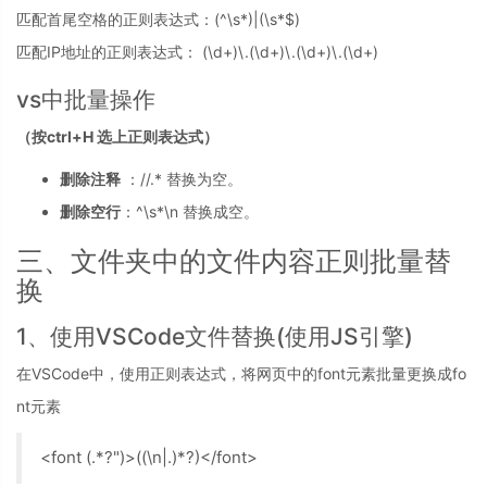
匹配首尾空格的正则表达式：(^\s*)|(\s*$)
匹配IP地址的正则表达式： (\d+)\.(\d+)\.(\d+)\.(\d+)
vs中批量操作
（按ctrl+H 选上正则表达式）
删除注释
：//.* 替换为空。
删除空行
：^\s*\n 替换成空。
三、文件夹中的文件内容正则批量替
换
1、使用VSCode文件替换(使用JS引擎)
在VSCode中，使用正则表达式，将网页中的font元素批量更换成fo
nt元素
<font (.*?")>((\n|.)*?)</font>