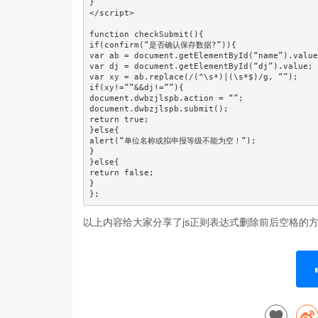
}

</script>

function checkSubmit(){

if(confirm(“是否确认保存数据?”)){

var ab = document.getElementById(“name”).value
var dj = document.getElementById(“dj”).value;

var xy = ab.replace(/(^\s*)|(\s*$)/g, “”);

if(xy!=””&&dj!=””){

document.dwbzjlspb.action = “”;

document.dwbzjlspb.submit();

return true;

}else{

alert(“单位名称或拟申报等级不能为空！”);

}

}else{

return false;

}

};
以上内容给大家分享了js正则表达式删除前后空格的