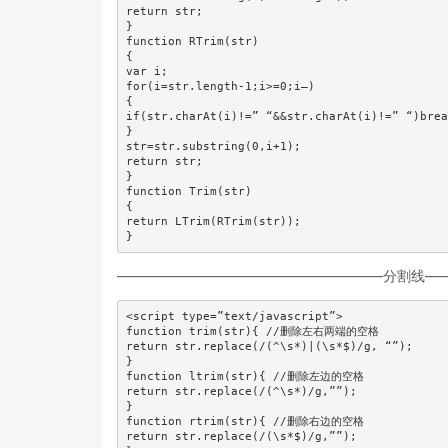
return str;

}

function RTrim(str)

{

var i;

for(i=str.length-1;i>=0;i–)

{

if(str.charAt(i)!=” “&&str.charAt(i)!=” “)brea
}

str=str.substring(0,i+1);

return str;

}

function Trim(str)

{

return LTrim(RTrim(str));

}
———————————————————分割线—
<script type=”text/javascript”>

function trim(str){ //删除左右两端的空格

return str.replace(/(^\s*)|(\s*$)/g, “”);

}

function ltrim(str){ //删除左边的空格

return str.replace(/(^\s*)/g,””);

}

function rtrim(str){ //删除右边的空格

return str.replace(/(\s*$)/g,””);
