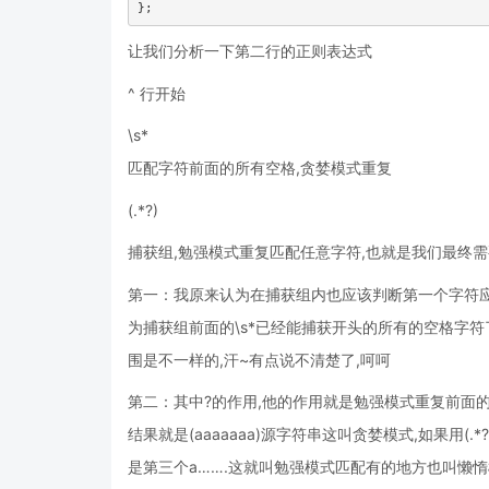
};
让我们分析一下第二行的正则表达式
^ 行开始
\s*
匹配字符前面的所有空格,贪婪模式重复
(.*?)
捕获组,勉强模式重复匹配任意字符,也就是我们最终需要
第一：我原来认为在捕获组内也应该判断第一个字符应该不
为捕获组前面的\s*已经能捕获开头的所有的空格字
围是不一样的,汗~有点说不清楚了,呵呵
第二：其中?的作用,他的作用就是勉强模式重复前面的字符
结果就是(aaaaaaa)源字符串这叫贪婪模式,如果用(.
是第三个a…….这就叫勉强模式匹配有的地方也叫懒惰