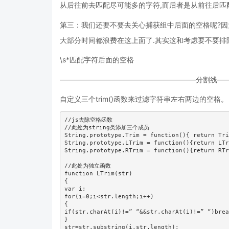
从后往前去匹配尽可能多的字符,而后者是从前往后匹
第三：我们还要不要去关心捕获组中后面的空格呢?因为
大部分时间都浪费在这上面了.其实这和考虑要不要排除
\s*匹配字符后面的空格
———————————————————分割线—
自定义三个trim()函数来过滤字符串左右两边的空格。
//js去除空格函数

//此处为string类添加三个成员

String.prototype.Trim = function(){ return Tri
String.prototype.LTrim = function(){return LTr
String.prototype.RTrim = function(){return RTr
//此处为独立函数

function LTrim(str)

{

var i;

for(i=0;i<str.length;i++)

{

if(str.charAt(i)!=” “&&str.charAt(i)!=” “)brea
}

str=str.substring(i,str.length);
