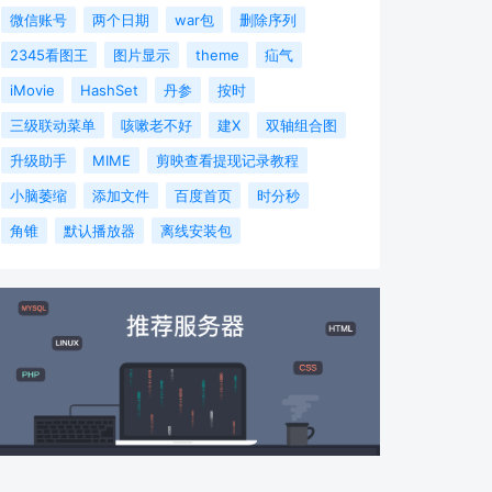
微信账号
两个日期
war包
删除序列
2345看图王
图片显示
theme
疝气
iMovie
HashSet
丹参
按时
三级联动菜单
咳嗽老不好
建X
双轴组合图
升级助手
MIME
剪映查看提现记录教程
小脑萎缩
添加文件
百度首页
时分秒
角锥
默认播放器
离线安装包