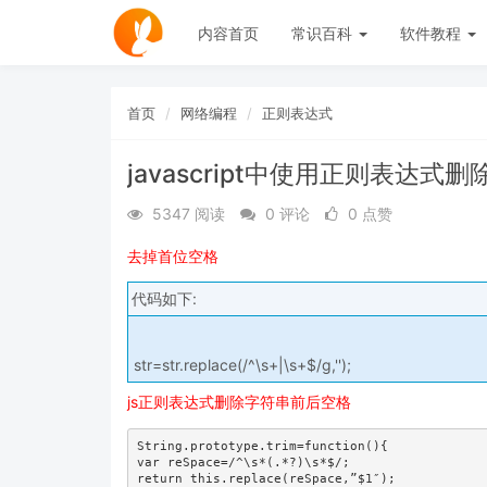
内容首页
常识百科
软件教程
首页
网络编程
正则表达式
javascript中使用正则表达
5347 阅读
0 评论
0 点赞
去掉首位空格
代码如下:
str=str.replace(/^\s+|\s+$/g,'');
js正则表达式删除字符串前后空格
String.prototype.trim=function(){

var reSpace=/^\s*(.*?)\s*$/;

return this.replace(reSpace,”$1″);
