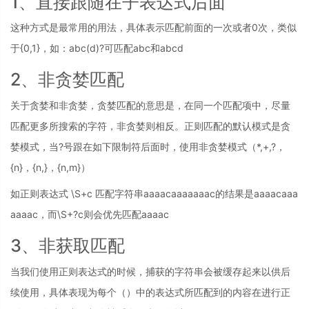
1、直接跟随在子表达式后面
这种方式是最常用的用法，具体表示匹配前面的一次或者0次，类似
于{0,1}，如：abc(d)?可匹配abc和abcd
2、非贪婪匹配
关于贪婪和非贪婪，贪婪匹配的意思是，在同一个匹配项中，尽量
匹配更多所搜索的字符，非贪婪则相反。正则匹配的默认模式是贪
婪模式，当?号跟在如下限制符后面时，使用非贪婪模式（*,+,?，
{n}，{n,}，{n,m}）
如正则表达式 \S+c 匹配字符串aaaacaaaaaaac的结果是aaaacaaa
aaaac，而\S+?c则会优先匹配aaaac
3、非获取匹配
当我们使用正则表达式的时候，捕获的字符串会被缓存起来以供后
续使用，具体表现为每个（）中的表达式所匹配到的内容在进行正