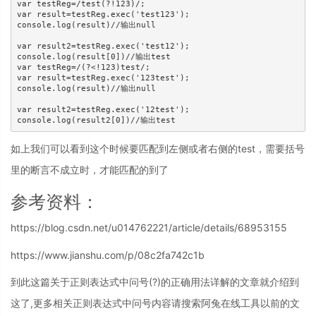
var testReg=/test(?!123)/;

var result=testReg.exec('test123');

console.log(result)//输出null

var result2=testReg.exec('test12');

console.log(result[0])//输出test

var testReg=/(?<!123)test/;

var result=testReg.exec('123test');

console.log(result)//输出null

var result2=testReg.exec('12test');

如上我们可以看到这个时候要匹配到左侧或者右侧的test，需要括号
里的断言不成立时，才能匹配的到了
参考资料：
https://blog.csdn.net/u014762221/article/details/68953155
https://www.jianshu.com/p/08c2fa742c1b
到此这篇关于正则表达式中问号(?)的正确用法详解的文章就介绍到
这了,更多相关正则表达式中问号内容请搜索阿兔在线工具以前的文