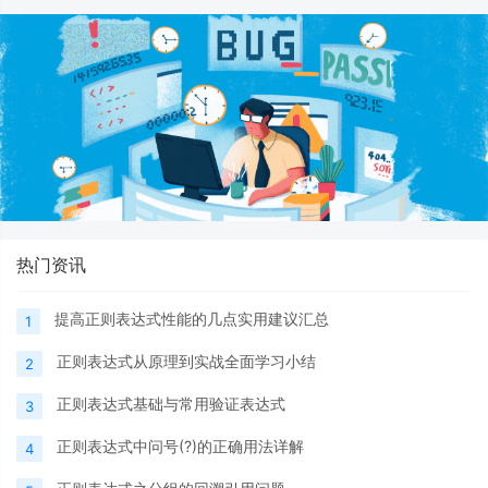
热门资讯
提高正则表达式性能的几点实用建议汇总
1
正则表达式从原理到实战全面学习小结
2
正则表达式基础与常用验证表达式
3
正则表达式中问号(?)的正确用法详解
4