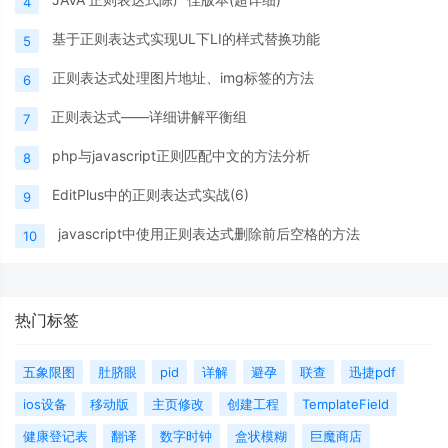
4
基于正则表达式实现UL下LI的样式替换功能
5
正则表达式处理图片地址、img标签的方法
6
正则表达式——详细讲解平衡组
7
php与javascript正则匹配中文的方法分析
8
EditPlus中的正则表达式实战(6)
9
javascript中使用正则表达式删除前后空格的方法
10
热门标签
五象限图
肚脐眼
pid
详解
避孕
联查
迅捷pdf
ios设备
移动版
主页修改
创建工程
TemplateField
健康登记表
翻译
数字时钟
盒状模糊
巨魔商店