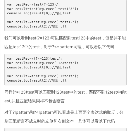
var testReg=/test(?=123)/;

var result=testReg.exec('test123');

console.log(result[0])//输出test

var result2=testReg.exec('test12');

我们可以看到test(?=123)可以匹配到test123中的test，但是并不能
匹配test12中的test，对于?<=pattern同理，可以看以下代码
var testReg=/(?<=123)test/;

var result=testReg.exec('123test');

console.log(result[0])//输出test

var result2=testReg.exec('12test');

同样(?=123)test可以匹配到123test中的test，匹配不到12test中的t
est,并且匹配结果同样不包含断言
对于?!pattern和?<!pattern可以看成是上面两个表达式的取反，分
别匹配断言不成立时的左侧和右侧文本，具体可以看以下代码