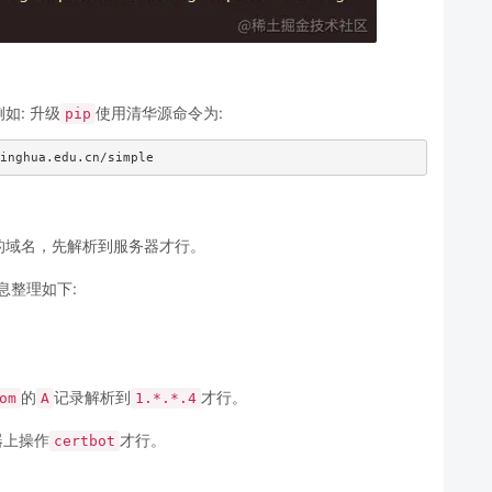
如: 升级
使用清华源命令为:
pip
inghua.edu.cn/simple
的域名，先解析到服务器才行。
息整理如下:
的
记录解析到
才行。
om
A
1.*.*.4
器上操作
才行。
certbot