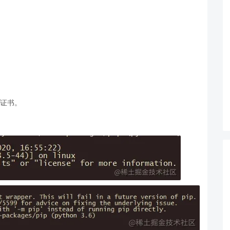
？
L证书。