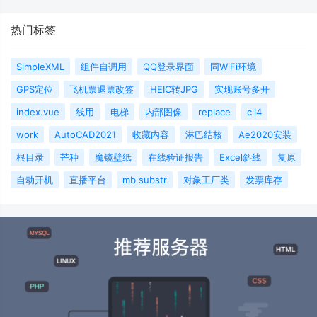
热门标签
SimpleXML
组件自调用
QQ登录界面
同WiFi环境
GPS定位
飞机票退票改签
HEIC转JPG
实现账号多开
index.vue
线用
电梯
内部图像
replace
cli4
work
AutoCAD2021
收藏内容
淋巴结核
Ae2020安装
根目录
芒种
魔镜壁纸
在线验证报告
Excel斜线
复原
自动开机
直播平台
mb substr
对象工厂类
发票库存