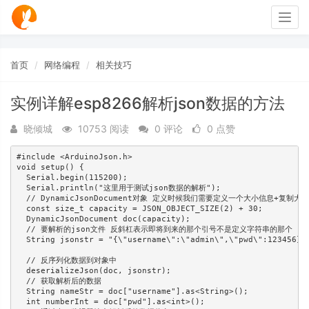
Togg
navig
首页
网络编程
相关技巧
实例详解esp8266解析json数据的方法
晓倾城
10753 阅读
0 评论
0 点赞
#include <ArduinoJson.h>

void setup() {

  Serial.begin(115200);

  Serial.println("这里用于测试json数据的解析");

  // DynamicJsonDocument对象 定义时候我们需要定义一个大小信息+复制大小

  const size_t capacity = JSON_OBJECT_SIZE(2) + 30;

  DynamicJsonDocument doc(capacity);

  // 要解析的json文件 反斜杠表示即将到来的那个引号不是定义字符串的那个

  String jsonstr = "{\"username\":\"admin\",\"pwd\":123456}";
  // 反序列化数据到对象中

  deserializeJson(doc, jsonstr);

  // 获取解析后的数据

  String nameStr = doc["username"].as<String>();

  int numberInt = doc["pwd"].as<int>();
