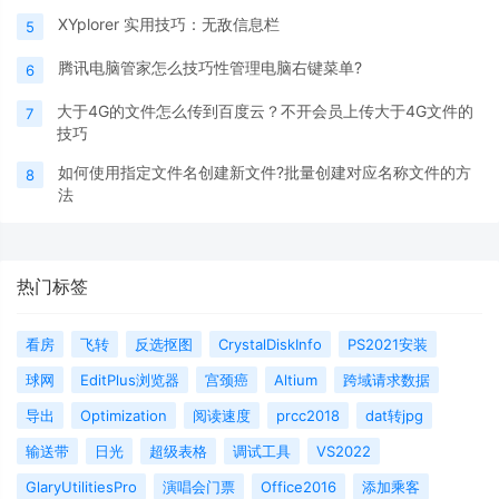
XYplorer 实用技巧：无敌信息栏
5
腾讯电脑管家怎么技巧性管理电脑右键菜单?
6
大于4G的文件怎么传到百度云？不开会员上传大于4G文件的
7
技巧
如何使用指定文件名创建新文件?批量创建对应名称文件的方
8
法
热门标签
看房
飞转
反选抠图
CrystalDiskInfo
PS2021安装
球网
EditPlus浏览器
宫颈癌
Altium
跨域请求数据
导出
Optimization
阅读速度
prcc2018
dat转jpg
输送带
日光
超级表格
调试工具
VS2022
GlaryUtilitiesPro
演唱会门票
Office2016
添加乘客