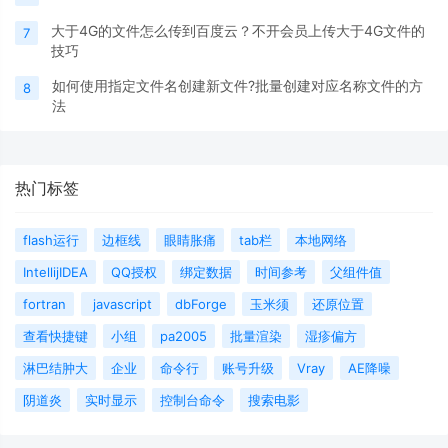
大于4G的文件怎么传到百度云？不开会员上传大于4G文件的
7
技巧
如何使用指定文件名创建新文件?批量创建对应名称文件的方
8
法
热门标签
flash运行
边框线
眼睛胀痛
tab栏
本地网络
IntellijIDEA
QQ授权
绑定数据
时间参考
父组件值
fortran
javascript
dbForge
玉米须
还原位置
查看快捷键
小组
pa2005
批量渲染
湿疹偏方
淋巴结肿大
企业
命令行
账号升级
Vray
AE降噪
阴道炎
实时显示
控制台命令
搜索电影