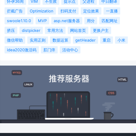
怀孕36周
VIM
不生效
提示点
父进程
中日翻译
拦截广告
Optimization
扫码支付
定位效果
一直播
swoole1.10.0
MVP
asp.net服务器
用分
匹配网址
挤压
distpicker
常用方法
网站首页
更换户主
微信帮助
实用正则
数据运算
getHeader
重启
小米
idea2020激活码
肛门痒
活动中心