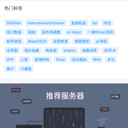
热门标签
5000ms
removeeventlistener
复制轨道
ba
伴侣
统计数据
缩放
副作用函数
el-input
一键Ghost系统
程序崩溃
Maya2020
深度恢复
视图模型
pr调音
全景图
项目创建
构造器
ynamic
细胞词库
3D手办
件中
心形
新增特性
Dose
语法规则
RHS
木马
换行
小键盘