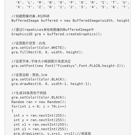
    'K', 'L', 'M', 'N', 'O', 'P', 'Q', 'R', 'S', 'T', 'U', 'V
    'X', 'Y', 'Z', '0', '1', '2', '3', '4', '5', '6', '7', '8
  //创建图像对象,8位RGB 

  BufferedImage buffered = new BufferedImage(width, height, B
  //通过Crapahices来绘制图像到BufferedImage中 

  Graphics2D gra = buffered.createGraphics(); 

  //设置图片背景：白色 

  gra.setColor(Color.WHITE); 

  gra.fillRect(0, 0, width, height); 

  //设置字体,字体大小根据图片高度决定 

  gra.setFont(new Font("Fixedsys",Font.PLAIN,height-2)); 

  //设置边框：黑色,1cm 

  gra.setColor(Color.BLACK); 

  gra.drawRect(0, 0, width-1, height-1); 

  //生成10条黑色干扰线 

  gra.setColor(Color.BLACK); 

  Random ran = new Random(); 

  for(int i = 0; i < 70;i++) 

  { 

   int x = ran.nextInt(255); 

   int y = ran.nextInt(255); 

   int x1 = ran.nextInt(255); 

   int y1 = ran.nextInt(255); 

   gra.drawLine(x, y,x+x1, y+y1);//画直线 
