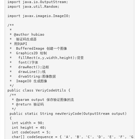
import java.io.OutputStream; 

import java.util.Random; 

import javax.imageio.ImageIO; 

/** 

 * 

 * @author hubiao 

 *  验证码生成器 

 * 用到API 

 *  BufferedImage 创建一个图像 

 *  Graphics2D 绘制 

 *   fillRect(x,y,width,height);背景 

 *   font()字体 

 *   drawRect();边框 

 *   drawLine();线 

 *   drwaString:图像数据 

 *  ImageIO 生成图像 

 */ 

public class VeriyCodeUtils { 

 /** 

  * @param output 保存验证图像的流 

  * @return 验证码 

  */ 

 public static String newVeriyCode(OutputStream output) 

 { 

  int width = 90; 

  int height = 40; 

  int codeCount = 5; 

  char[] codeSequence = { 'A', 'B', 'C', 'D', 'E', 'F', 'G', 