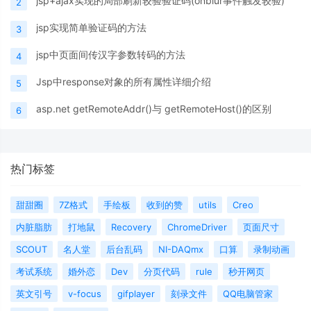
jsp+ajax实现的局部刷新较验验证码(onblur事件触发较验)
2
jsp实现简单验证码的方法
3
jsp中页面间传汉字参数转码的方法
4
Jsp中response对象的所有属性详细介绍
5
asp.net getRemoteAddr()与 getRemoteHost()的区别
6
热门标签
甜甜圈
7Z格式
手绘板
收到的赞
utils
Creo
内脏脂肪
打地鼠
Recovery
ChromeDriver
页面尺寸
SCOUT
名人堂
后台乱码
NI-DAQmx
口算
录制动画
考试系统
婚外恋
Dev
分页代码
rule
秒开网页
英文引号
v-focus
gifplayer
刻录文件
QQ电脑管家