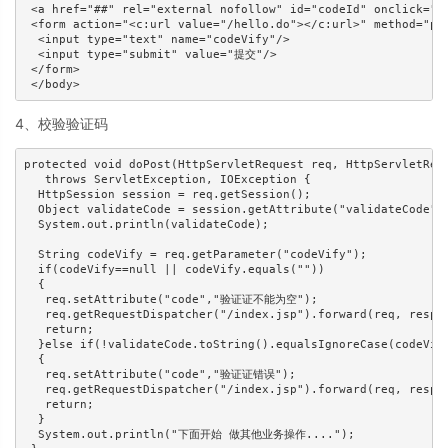
 <a href="##" rel="external nofollow" id="codeId" onclick="c
 <form action="<c:url value="/hello.do"></c:url>" method="pos
  <input type="text" name="codeVify"/> 

  <input type="submit" value="提交"/> 

 </form> 

4、校验验证码
protected void doPost(HttpServletRequest req, HttpServletResp
   throws ServletException, IOException { 

  HttpSession session = req.getSession(); 

  Object validateCode = session.getAttribute("validateCode");
  System.out.println(validateCode); 

  String codeVify = req.getParameter("codeVify"); 

  if(codeVify==null || codeVify.equals("")) 

  { 

   req.setAttribute("code","验证证不能为空"); 

   req.getRequestDispatcher("/index.jsp").forward(req, resp);
   return; 

  }else if(!validateCode.toString().equalsIgnoreCase(codeVify
  { 

   req.setAttribute("code","验证证错误"); 

   req.getRequestDispatcher("/index.jsp").forward(req, resp);
   return; 

  } 

  System.out.println("下面开始 做其他业务操作...."); 
