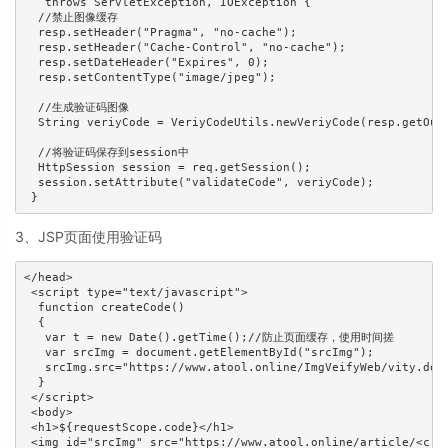
   throws ServletException, IOException { 

  //禁止图像缓存 

  resp.setHeader("Pragma", "no-cache");  

  resp.setHeader("Cache-Control", "no-cache");  

  resp.setDateHeader("Expires", 0);  

  resp.setContentType("image/jpeg"); 

  //生成验证码图像 

  String veriyCode = VeriyCodeUtils.newVeriyCode(resp.getOutp
  //将验证码保存到session中 

  HttpSession session = req.getSession(); 

  session.setAttribute("validateCode", veriyCode); 

3、JSP页面使用验证码
</head> 

 <script type="text/javascript"> 

  function createCode() 

  { 

   var t = new Date().getTime();//防止页面缓存，使用时间搓 

   var srcImg = document.getElementById("srcImg"); 

   srcImg.src="https://www.atool.online/ImgVeifyWeb/vity.do?"
  } 

 </script> 

 <body> 

 <h1>${requestScope.code}</h1> 

 <img id="srcImg" src="https://www.atool.online/article/