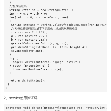
  } 

  //生成验证码 

  StringBuffer sb = new StringBuffer(); 

  int r = 0,g = 0,b = 0; 

  for(int i = 0; i < codeCount; i++) 

  { 

   String strRand = String.valueOf(codeSequence[ran.nextInt(c
   //对每位验证码都生成不同的颜色，增加识别系统难度 

   r = ran.nextInt(255); 

   g = ran.nextInt(255); 

   b = ran.nextInt(255); 

   gra.setColor(new Color(r, g, b)); 

   gra.drawString(strRand, (i+1)*13, height-4); 

   sb.append(strRand); 

  } 

  try { 

   ImageIO.write(buffered, "jpeg", output); 

  } catch (Exception e) { 

   throw new RuntimeException(e); 

  } 

  return sb.toString(); 

 } 

2、servlet使用验证码
protected void doPost(HttpServletRequest req, HttpServletResp