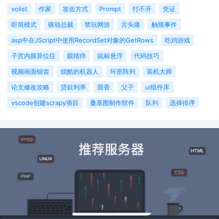
volist
作家
攻击方式
Prompt
打不开
凭证
听筒模式
驱动总裁
禁玩网游
舌头痛
触摸事件
asp中在JScript中使用RecordSet对象的GetRows
吃鸡游戏
子宫内膜异位症
眼睛痒
鼠标悬浮
代码技巧
视频画面锯齿
炫酷的机器人
环形阵列
装机大师
论文修改攻略
贷款利率
茴香
父子
ui组件库
vscode创建scrapy项目
桑基图制作软件
队列
选择排序