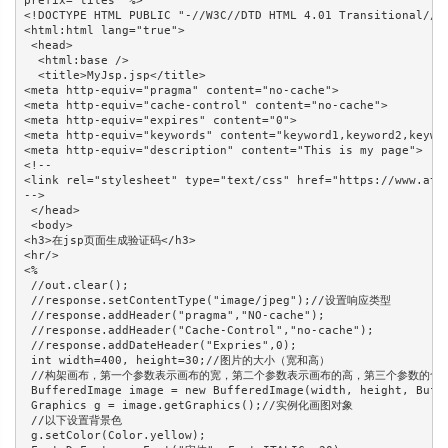
prefix="tiles" %>

<!DOCTYPE HTML PUBLIC "-//W3C//DTD HTML 4.01 Transitional//EN
<html:html lang="true">

 <head>

  <html:base />

  <title>MyJsp.jsp</title>

<meta http-equiv="pragma" content="no-cache">

<meta http-equiv="cache-control" content="no-cache">

<meta http-equiv="expires" content="0">  

<meta http-equiv="keywords" content="keyword1,keyword2,keywor
<meta http-equiv="description" content="This is my page">

<!--

<link rel="stylesheet" type="text/css" href="https://www.atoo
-->

 </head>

 <body>

<h3>在jsp页面生成验证码</h3>

<hr/>

<%

 //out.clear();

 //response.setContentType("image/jpeg");//设置响应类型

 //response.addHeader("pragma","NO-cache");

 //response.addHeader("Cache-Control","no-cache");

 //response.addDateHeader("Expries",0);

 int width=400, height=30;//图片的大小（宽和高）

 //构架画布，第一个参数表示画布的宽，第二个参数表示画布的高，第三个参数的含义
 BufferedImage image = new BufferedImage(width, height, Buffe
 Graphics g = image.getGraphics();//实例化画图对象

 //以下设置背景色

 g.setColor(Color.yellow); 
