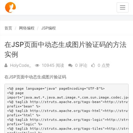
Togg
navig
首页
网络编程
JSP编程
在JSP页面中动态生成图片验证码的方法
实例
HolyCode_
10945 阅读
0 评论
0 点赞
在JSP页面中动态生成图片验证码
<%@ page language="java" pageEncoding="UTF-8"%>

<%@ page 

import="java.awt.*,java.awt.image.*,com.sun.image.codec.jpeg.
<%@ taglib http://struts.apache.org/tags-bean">http://struts.
prefix="bean" %>

<%@ taglib http://struts.apache.org/tags-html">http://struts.
prefix="html" %>

<%@ taglib http://struts.apache.org/tags-logic">http://struts
prefix="logic" %>

<%@ taglib http://struts.apache.org/tags-tiles">http://struts