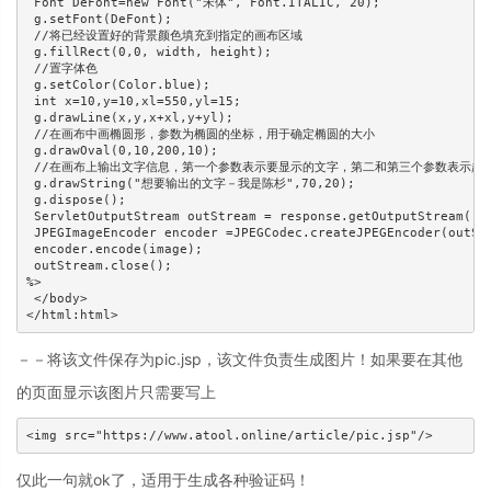
 Font DeFont=new Font("宋体", Font.ITALIC, 20);

 g.setFont(DeFont);

 //将已经设置好的背景颜色填充到指定的画布区域

 g.fillRect(0,0, width, height);

 //置字体色

 g.setColor(Color.blue);

 int x=10,y=10,xl=550,yl=15;

 g.drawLine(x,y,x+xl,y+yl); 

 //在画布中画椭圆形，参数为椭圆的坐标，用于确定椭圆的大小

 g.drawOval(0,10,200,10);

 //在画布上输出文字信息，第一个参数表示要显示的文字，第二和第三个参数表示起始
 g.drawString("想要输出的文字－我是陈杉",70,20);

 g.dispose();

 ServletOutputStream outStream = response.getOutputStream();

 JPEGImageEncoder encoder =JPEGCodec.createJPEGEncoder(outStr
 encoder.encode(image);

 outStream.close();

%>

 </body>

</html:html>
－－将该文件保存为pic.jsp，该文件负责生成图片！如果要在其他
的页面显示该图片只需要写上
<img src="https://www.atool.online/article/pic.jsp"/>
仅此一句就ok了，适用于生成各种验证码！