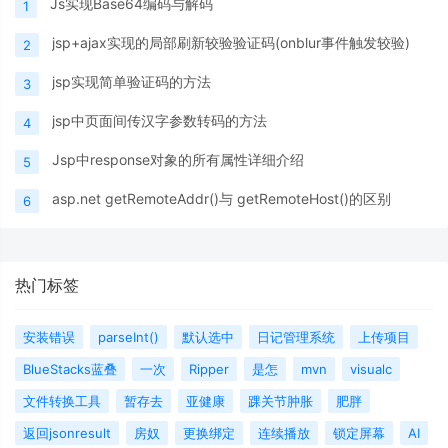
Js实现Base64编码与解码
1
jsp+ajax实现的局部刷新较验验证码(onblur事件触发较验)
2
jsp实现简单验证码的方法
3
jsp中页面间传汉字参数转码的方法
4
Jsp中response对象的所有属性详细介绍
5
asp.net getRemoteAddr()与 getRemoteHost()的区别
6
热门标签
安装错误
parseInt()
默认选中
日记管理系统
上传项目
BlueStacks蓝叠
一次
Ripper
是怎
mvn
visualc
文件转换工具
暂存去
亚健康
踝关节肿胀
肥胖
返回jsonresult
房奴
更换绑定
连续播放
锁定屏幕
AI