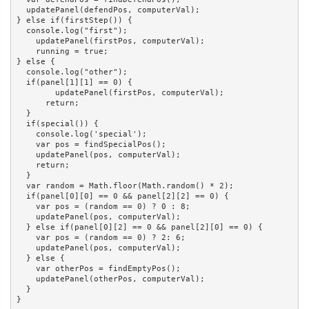
  updatePanel(defendPos, computerVal);

} else if(firstStep()) {

  console.log("first");

    updatePanel(firstPos, computerVal);

    running = true;

} else {

  console.log("other");

  if(panel[1][1] == 0) {

        updatePanel(firstPos, computerVal);

      return;

  }

  if(special()) {

    console.log('special');

    var pos = findSpecialPos();

    updatePanel(pos, computerVal);

    return;

  }

  var random = Math.floor(Math.random() * 2);

  if(panel[0][0] == 0 && panel[2][2] == 0) {

    var pos = (random == 0) ? 0 : 8;

    updatePanel(pos, computerVal);

  } else if(panel[0][2] == 0 && panel[2][0] == 0) {

    var pos = (random == 0) ? 2: 6;

    updatePanel(pos, computerVal);

  } else {

    var otherPos = findEmptyPos();

    updatePanel(otherPos, computerVal);

  }
