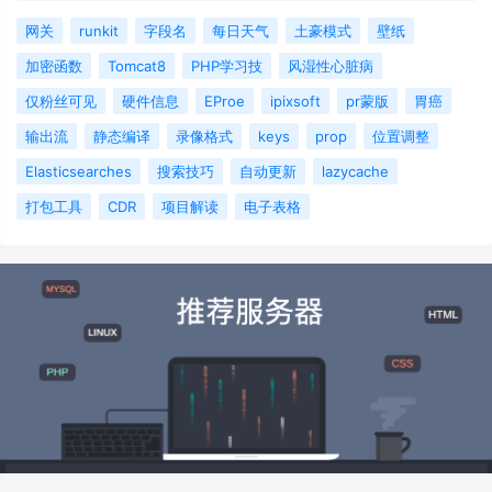
网关
runkit
字段名
每日天气
土豪模式
壁纸
加密函数
Tomcat8
PHP学习技
风湿性心脏病
仅粉丝可见
硬件信息
EProe
ipixsoft
pr蒙版
胃癌
输出流
静态编译
录像格式
keys
prop
位置调整
Elasticsearches
搜索技巧
自动更新
lazycache
打包工具
CDR
项目解读
电子表格