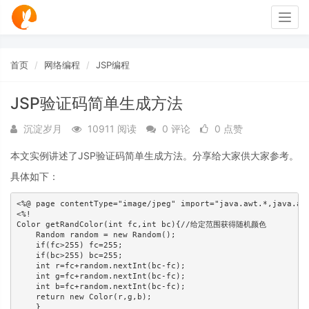
Togg
navig
首页
网络编程
JSP编程
JSP验证码简单生成方法
沉淀岁月
10911 阅读
0 评论
0 点赞
本文实例讲述了JSP验证码简单生成方法。分享给大家供大家参考。
具体如下：
<%@ page contentType="image/jpeg" import="java.awt.*,java.awt
<%!

Color getRandColor(int fc,int bc){//给定范围获得随机颜色

    Random random = new Random();

    if(fc>255) fc=255;

    if(bc>255) bc=255;

    int r=fc+random.nextInt(bc-fc);

    int g=fc+random.nextInt(bc-fc);

    int b=fc+random.nextInt(bc-fc);

    return new Color(r,g,b);

    }
