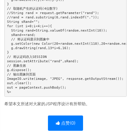
}

// 取随机产生的认证码(4位数字)

//String rand = request.getParameter("rand");

//rand = rand.substring(0,rand.indexOf("."));

String sRand="";

for (int i=0;i<4;i++){

  String rand=String.valueOf(random.nextInt(10));

  sRand+=rand;

  // 将认证码显示到图象中

  g.setColor(new Color(20+random.nextInt(110),20+rand
  g.drawString(rand,13*i+6,16);

}

// 将认证码存入SESSION

session.setAttribute("rand",sRand);

// 图象生效

g.dispose();

// 输出图象到页面

ImageIO.write(image, "JPEG", response.getOutputStream());

out.clear();

out = pageContext.pushBody();

%>
希望本文所述对大家的JSP程序设计有所帮助。
点赞(
0
)