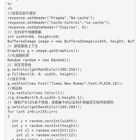
%>

<%

//设置页面不缓存

response.setHeader("Pragma","No-cache");

response.setHeader("Cache-Control","no-cache");

response.setDateHeader("Expires", 0);

// 在内存中创建图象

int width=60, height=20;

BufferedImage image = new BufferedImage(width, height, Buffer
// 获取图形上下文

Graphics g = image.getGraphics();

//生成随机类

Random random = new Random();

// 设定背景色

g.setColor(getRandColor(200,250));

g.fillRect(0, 0, width, height);

//设定字体

g.setFont(new Font("Times New Roman",Font.PLAIN,18));

//画边框

//g.setColor(new Color());

//g.drawRect(0,0,width-1,height-1);

// 随机产生155条干扰线，使图象中的认证码不易被其它程序探测到

g.setColor(getRandColor(160,200));

for (int i=0;i<155;i++)

{

  int x = random.nextInt(width);

  int y = random.nextInt(height);

    int xl = random.nextInt(12);

    int yl = random.nextInt(12);

  g.drawLine(x,y,x+xl,y+yl);
