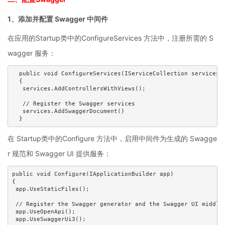
1、添加并配置 Swagger 中间件
在应用的Startup类中的ConfigureServices 方法中，注册所需的 S
wagger 服务：
  public void ConfigureServices(IServiceCollection services)

  {

   services.AddControllersWithViews();

   // Register the Swagger services

   services.AddSwaggerDocument()

  }
在 Startup类中的Configure 方法中，启用中间件为生成的 Swagge
r 规范和 Swagger UI 提供服务：
public void Configure(IApplicationBuilder app)

{

 app.UseStaticFiles();

 // Register the Swagger generator and the Swagger UI middlew
 app.UseOpenApi();

 app.UseSwaggerUi3();
