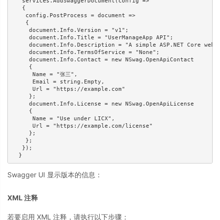
   services.AddSwaggerDocument(config =>

   {

    config.PostProcess = document =>

    {

     document.Info.Version = "v1";

     document.Info.Title = "UserManageApp API";

     document.Info.Description = "A simple ASP.NET Core web A
     document.Info.TermsOfService = "None";

     document.Info.Contact = new NSwag.OpenApiContact

     {

      Name = "张三",

      Email = string.Empty,

      Url = "https://example.com"

     };

     document.Info.License = new NSwag.OpenApiLicense

     {

      Name = "Use under LICX",

      Url = "https://example.com/license"

     };

    };

   });

  }
Swagger UI 显示版本的信息：
XML 注释
若要启用 XML 注释，请执行以下步骤：