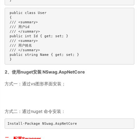
 }
 public class User

 { 

 /// <summary>

 /// 用户id

 /// </summary>

 public int Id { get; set; }

 /// <summary>

 /// 用户姓名

 /// </summary>

 public string Name { get; set; }

 }
2、使用nuget安装 NSwag.AspNetCore
方式一：通过vs图形界面安装；
方式二：通过nuget 命令安装：
Install-Package NSwag.AspNetCore
二、配置Swagger