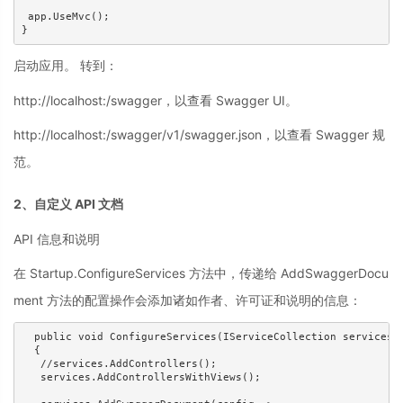
 app.UseMvc();

}
启动应用。 转到：
http://localhost:/swagger，以查看 Swagger UI。
http://localhost:/swagger/v1/swagger.json，以查看 Swagger 规
范。
2、自定义 API 文档
API 信息和说明
在 Startup.ConfigureServices 方法中，传递给 AddSwaggerDocu
ment 方法的配置操作会添加诸如作者、许可证和说明的信息：
  public void ConfigureServices(IServiceCollection services)

  {

   //services.AddControllers();

   services.AddControllersWithViews();
