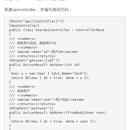
新建apicontroller，并编写测试代码；
 [Route("api/[controller]")]

 [ApiController]

 public class UserApiController : ControllerBase

 {

 /// <summary>

 /// 获取用户信息，根据用户id

 /// </summary>

 /// <param name="id">用户id</param>

 /// <returns></returns>

 [HttpGet("getuser/{id}")]

 public ActionResult GetUser(int id)

 {

  User u = new User { Id=1,Name="Jack"};

  return Ok(new { ok = true, data = u });

 }

 /// <summary>

 /// 添加用户

 /// </summary>

 /// <param name="user">用户信息</param>

 /// <returns></returns>

 [HttpPost("postuser")]

 public ActionResult AddUser([FromBody]User user)

 {

  return Ok(new { ok = true, data = user });

 }
