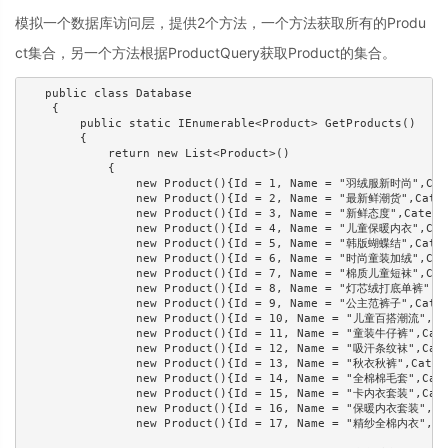
模拟一个数据库访问层，提供2个方法，一个方法获取所有的Produ
ct集合，另一个方法根据ProductQuery获取Product的集合。
   public class Database

    {

        public static IEnumerable<Product> GetProducts()

        {

            return new List<Product>()

            {

                new Product(){Id = 1, Name = "羽绒服新时尚
                new Product(){Id = 2, Name = "最新鲜潮货",
                new Product(){Id = 3, Name = "新鲜态度",C
                new Product(){Id = 4, Name = "儿童保暖内衣
                new Product(){Id = 5, Name = "韩版蝴蝶结"
                new Product(){Id = 6, Name = "时尚童装加绒
                new Product(){Id = 7, Name = "棉质儿童短袜
                new Product(){Id = 8, Name = "灯芯绒打底单
                new Product(){Id = 9, Name = "公主范裤子"
                new Product(){Id = 10, Name = "儿童百搭潮
                new Product(){Id = 11, Name = "童装牛仔裤"
                new Product(){Id = 12, Name = "吸汗条纹袜"
                new Product(){Id = 13, Name = "秋衣秋裤",
                new Product(){Id = 14, Name = "全棉棉毛套"
                new Product(){Id = 15, Name = "卡内衣套装"
                new Product(){Id = 16, Name = "保暖内衣套
                new Product(){Id = 17, Name = "精纱全棉内