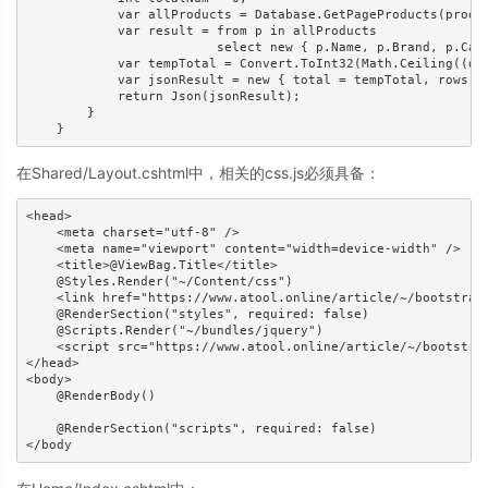
            var allProducts = Database.GetPageProducts(produc
            var result = from p in allProducts

                         select new { p.Name, p.Brand, p.Cate
            var tempTotal = Convert.ToInt32(Math.Ceiling((dou
            var jsonResult = new { total = tempTotal, rows = 
            return Json(jsonResult);

        }

    }
在Shared/Layout.cshtml中，相关的css.js必须具备：
<head>

    <meta charset="utf-8" />

    <meta name="viewport" content="width=device-width" />

    <title>@ViewBag.Title</title>

    @Styles.Render("~/Content/css")

    <link href="https://www.atool.online/article/~/bootstrap/
    @RenderSection("styles", required: false)

    @Scripts.Render("~/bundles/jquery")

    <script src="https://www.atool.online/article/~/bootstrap
</head>

<body>

    @RenderBody()

    @RenderSection("scripts", required: false)

</body  