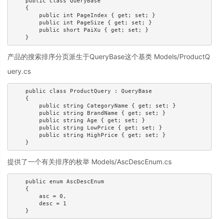
    public class QueryBase

    {

        public int PageIndex { get; set; }

        public int PageSize { get; set; }

        public short PaiXu { get; set; }

    }
产品的搜索排序分页派生于QueryBase这个基类 Models/ProductQ
uery.cs
    public class ProductQuery : QueryBase

    {

        public string CategoryName { get; set; }

        public string BrandName { get; set; }

        public string Age { get; set; }

        public string LowPrice { get; set; }

        public string HighPrice { get; set; }

    }
提供了一个有关排序的枚举 Models/AscDescEnum.cs
    public enum AscDescEnum

    {

        asc = 0,

        desc = 1

    }