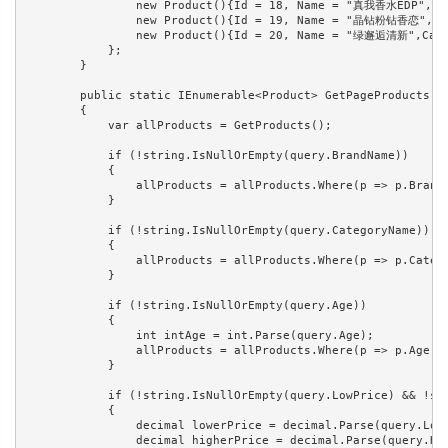
                new Product(){Id = 18, Name = "真我香水ED
                new Product(){Id = 19, Name = "晶钻粉钻香
                new Product(){Id = 20, Name = "绿邂逅清新"
            };

        }

        public static IEnumerable<Product> GetPageProducts(Pr
        {

            var allProducts = GetProducts();

            if (!string.IsNullOrEmpty(query.BrandName))

            {

                allProducts = allProducts.Where(p => p.Brand 
            }

            if (!string.IsNullOrEmpty(query.CategoryName))

            {

                allProducts = allProducts.Where(p => p.Catego
            }

            if (!string.IsNullOrEmpty(query.Age))

            {

                int intAge = int.Parse(query.Age);

                allProducts = allProducts.Where(p => p.Age ==
            }

            if (!string.IsNullOrEmpty(query.LowPrice) && !str
            {

                decimal lowerPrice = decimal.Parse(query.LowP
                decimal higherPrice = decimal.Parse(query.Hig