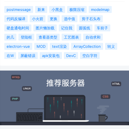
postmessage
新来
小黑盒
极限压缩
modelmap
代码反编译
小火箭
更换
选中值
剪子石头布
硬盘通电时间
图片懒加载
记住我
圆弧线
车前子
的几
登陆框
查看器类型
工艺图表
自动求和
electron-vue
MOD
text渲染
ArrayCollection
转义
在W
屏蔽错误
apk安装包
DevC
空白字符