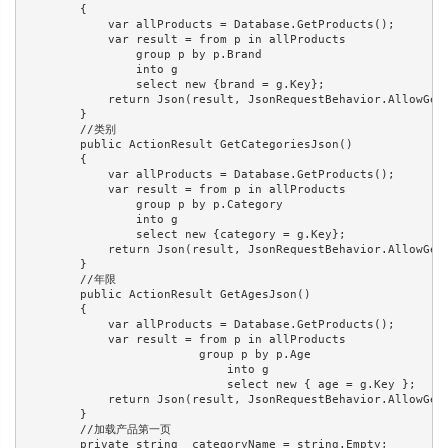
        {

            var allProducts = Database.GetProducts();

            var result = from p in allProducts

                group p by p.Brand

                into g

                select new {brand = g.Key};

            return Json(result, JsonRequestBehavior.AllowGet)
        }

        //类别

        public ActionResult GetCategoriesJson()

        {

            var allProducts = Database.GetProducts();

            var result = from p in allProducts

                group p by p.Category

                into g

                select new {category = g.Key};

            return Json(result, JsonRequestBehavior.AllowGet)
        }

        //年限

        public ActionResult GetAgesJson() 

        {

            var allProducts = Database.GetProducts();

            var result = from p in allProducts

                         group p by p.Age

                             into g

                             select new { age = g.Key }; 

            return Json(result, JsonRequestBehavior.AllowGet)
        }

        //加载产品第一页

        private string _categoryName = string.Empty;
