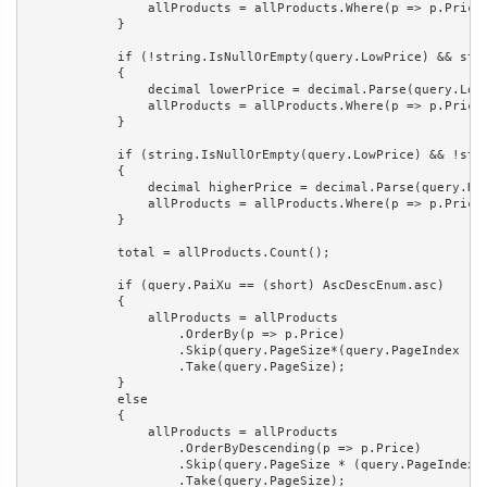
                allProducts = allProducts.Where(p => p.Price 
            }

            if (!string.IsNullOrEmpty(query.LowPrice) && stri
            {

                decimal lowerPrice = decimal.Parse(query.LowP
                allProducts = allProducts.Where(p => p.Price 
            }

            if (string.IsNullOrEmpty(query.LowPrice) && !stri
            {

                decimal higherPrice = decimal.Parse(query.Hig
                allProducts = allProducts.Where(p => p.Price 
            }

            total = allProducts.Count();

            if (query.PaiXu == (short) AscDescEnum.asc)

            {

                allProducts = allProducts

                    .OrderBy(p => p.Price)

                    .Skip(query.PageSize*(query.PageIndex - 1
                    .Take(query.PageSize);

            }

            else

            {

                allProducts = allProducts

                    .OrderByDescending(p => p.Price)

                    .Skip(query.PageSize * (query.PageIndex -
                    .Take(query.PageSize);
