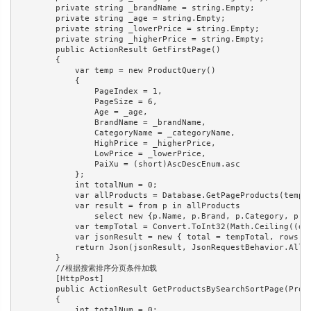
        private string _brandName = string.Empty;

        private string _age = string.Empty;

        private string _lowerPrice = string.Empty;

        private string _higherPrice = string.Empty;

        public ActionResult GetFirstPage()

        {

            var temp = new ProductQuery()

            {

                PageIndex = 1,

                PageSize = 6,

                Age = _age,

                BrandName = _brandName,

                CategoryName = _categoryName,

                HighPrice = _higherPrice,

                LowPrice = _lowerPrice,

                PaiXu = (short)AscDescEnum.asc

            };

            int totalNum = 0;

            var allProducts = Database.GetPageProducts(temp, 
            var result = from p in allProducts

                select new {p.Name, p.Brand, p.Category, p.Ag
            var tempTotal = Convert.ToInt32(Math.Ceiling((dou
            var jsonResult = new { total = tempTotal, rows = 
            return Json(jsonResult, JsonRequestBehavior.Allow
        }

        //根据搜索排序分页条件加载

        [HttpPost]

        public ActionResult GetProductsBySearchSortPage(Produ
        {

            int totalNum = 0;
