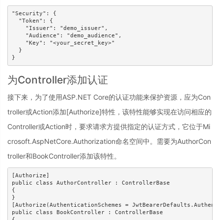
"Security": {

  "Token": {

    "Issuer": "demo_issuer",

    "Audience": "demo_audience",

    "Key": "<your_secret_key>"

  }

为Controller添加认证
接下来，为了使用ASP.NET Core的认证功能来保护资源，应为Con
troller或Action添加[Authorize]特性，该特性能够实现在访问相应的
Controller或Action时，要求请求方提供指定的认证方式，它位于Mi
crosoft.AspNetCore.Authorization命名空间中。需要为AuthorCon
troller和BookController添加该特性。
[Authorize]

public class AuthorController : ControllerBase

{

}

[Authorize(AuthenticationSchemes = JwtBearerDefaults.Authenti
public class BookController : ControllerBase

{
