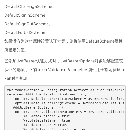
DefaultChallengeScheme、
DefaultSignInScheme、
DefaultSignOutScheme、
DefaultForbidScheme。
如果没有为这些属性设置认证方案，则将使用DefaultScheme属性
所指定的值。
当添加JwtBearer认证方式时，JwtBearerOptions对象能够配置该
认证的选项，它的TokenValidationParameters属性用于指定验证To
ken时的规则:
var tokenSection = Configuration.GetSection("Security:Token")
services.AddAuthentication(options => {

    options.DefaultAuthenticateScheme = JwtBearerDefaults.Aut
    options.DefaultChallengeScheme = JwtBearerDefaults.Authen
}).AddJwtBearer(options => {

    options.TokenValidationParameters = new TokenValidationPa
        ValidateAudience = true,

        ValidateLifetime = true,

        ValidateIssuer = true,

        ValidateIssuerSigningKey = true,
