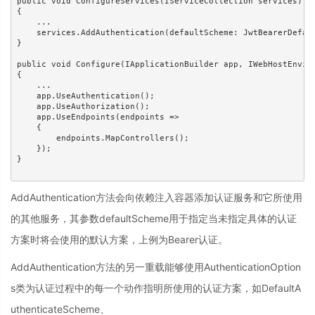
public void ConfigureServices(IServiceCollection services)

{

    ...

    services.AddAuthentication(defaultScheme: JwtBearerDefaul
}

public void Configure(IApplicationBuilder app, IWebHostEnviro
{

    ...

    app.UseAuthentication();

    app.UseAuthorization();

    app.UseEndpoints(endpoints =>

    {

        endpoints.MapControllers();

    }); 

}

AddAuthentication方法会向依赖注入容器添加认证服务和它所使用
的其他服务，其参数defaultScheme用于指定当未指定具体的认证
方案时将会使用的默认方案，上例为Bearer认证。
AddAuthentication方法的另一重载能够使用AuthenticationOption
s类为认证过程中的每一个动作指明所使用的认证方案，如DefaultA
uthenticateScheme、