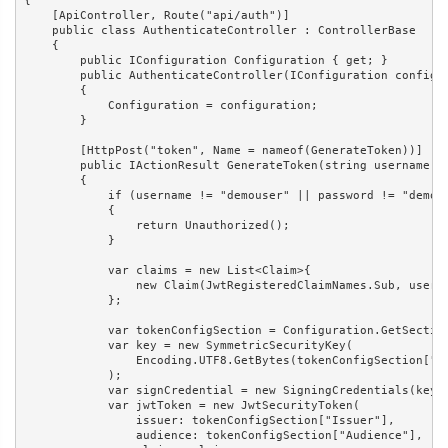
{

    [ApiController, Route("api/auth")]

    public class AuthenticateController : ControllerBase

    {

        public IConfiguration Configuration { get; }

        public AuthenticateController(IConfiguration configur
        {

            Configuration = configuration;

        }

        [HttpPost("token", Name = nameof(GenerateToken))]

        public IActionResult GenerateToken(string username, s
        {

            if (username != "demouser" || password != "demopa
            {

                return Unauthorized();

            }

            var claims = new List<Claim>{

                new Claim(JwtRegisteredClaimNames.Sub, userna
            };

            var tokenConfigSection = Configuration.GetSection
            var key = new SymmetricSecurityKey(

                Encoding.UTF8.GetBytes(tokenConfigSection["Ke
            );

            var signCredential = new SigningCredentials(key, 
            var jwtToken = new JwtSecurityToken(

                issuer: tokenConfigSection["Issuer"],

                audience: tokenConfigSection["Audience"],
