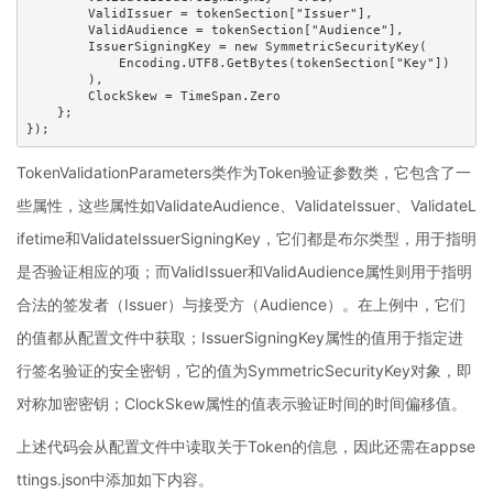
        ValidIssuer = tokenSection["Issuer"],

        ValidAudience = tokenSection["Audience"],

        IssuerSigningKey = new SymmetricSecurityKey(

            Encoding.UTF8.GetBytes(tokenSection["Key"])

        ),

        ClockSkew = TimeSpan.Zero

    };

TokenValidationParameters类作为Token验证参数类，它包含了一
些属性，这些属性如ValidateAudience、ValidateIssuer、ValidateL
ifetime和ValidateIssuerSigningKey，它们都是布尔类型，用于指明
是否验证相应的项；而ValidIssuer和ValidAudience属性则用于指明
合法的签发者（Issuer）与接受方（Audience）。在上例中，它们
的值都从配置文件中获取；IssuerSigningKey属性的值用于指定进
行签名验证的安全密钥，它的值为SymmetricSecurityKey对象，即
对称加密密钥；ClockSkew属性的值表示验证时间的时间偏移值。
上述代码会从配置文件中读取关于Token的信息，因此还需在appse
ttings.json中添加如下内容。