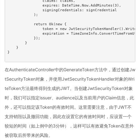
                claims: claims,

                expires: DateTime.Now.AddMinutes(3),

                signingCredentials: signCredential

            );

            return Ok(new {

                token = new JwtSecurityTokenHandler().WriteTo
                expiration = TimeZoneInfo.ConvertTimeFromUtc(
            });

        }

    }

}

在AuthenticateController中的GenerateToken方法中，通过创建Jw
tSecurityToken对象，并使用JwtSecurityTokenHandler对象的Wri
teToken方法最终得到生成的JWT。当创建JwtSecurityToken对象
时，我们可以指定issuer、audience以及当前用户的Claim信息，此
外，还可以指定该Token的有效时间。这里需要注意，由于JWT不
支持销毁以及撤回功能，因此在设置它的有效时间时，应设置一个
较短的时间（如上例中的3分钟），这样可以有效避免Token在意外
被窃取后所带来的风险。