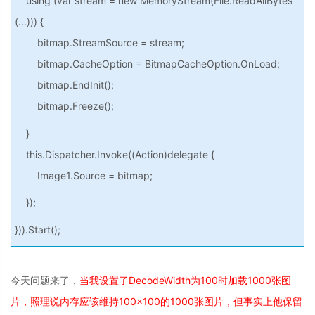
using (var stream = new MemoryStream(File.ReadAllBytes
(...))) {
bitmap.StreamSource = stream;
bitmap.CacheOption = BitmapCacheOption.OnLoad;
bitmap.EndInit();
bitmap.Freeze();
}
this.Dispatcher.Invoke((Action)delegate {
Image1.Source = bitmap;
});
})).Start();
今天问题来了，
当我设置了DecodeWidth为100时加载1000张图
片，照理说内存应该维持100×100的1000张图片，但事实上他保留