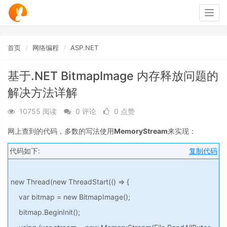
Togg
navig
首页
网络编程
ASP.NET
基于.NET BitmapImage 内存释放问题的
解决方法详解
10755 阅读
0 评论
0 点赞
网上查到的代码，多数的写法使用
MemoryStream
来实现：
代码如下:
复制代码
new Thread(new ThreadStart(() => {
var bitmap = new BitmapImage();
bitmap.BeginInit();