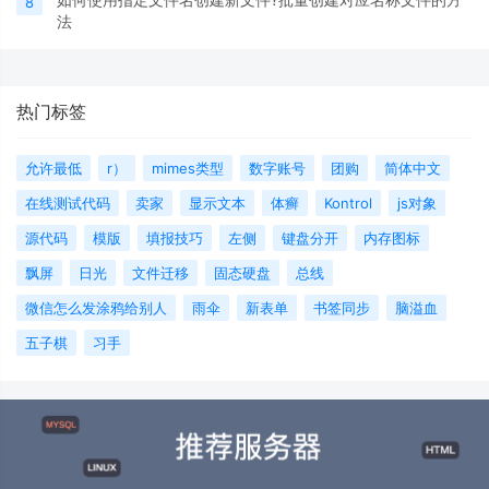
8
法
热门标签
允许最低
r）
mimes类型
数字账号
团购
简体中文
在线测试代码
卖家
显示文本
体癣
Kontrol
js对象
源代码
模版
填报技巧
左侧
键盘分开
内存图标
飘屏
日光
文件迁移
固态硬盘
总线
微信怎么发涂鸦给别人
雨伞
新表单
书签同步
脑溢血
五子棋
习手