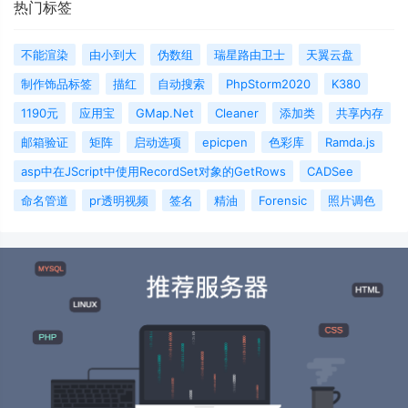
热门标签
不能渲染
由小到大
伪数组
瑞星路由卫士
天翼云盘
制作饰品标签
描红
自动搜索
PhpStorm2020
K380
1190元
应用宝
GMap.Net
Cleaner
添加类
共享内存
邮箱验证
矩阵
启动选项
epicpen
色彩库
Ramda.js
asp中在JScript中使用RecordSet对象的GetRows
CADSee
命名管道
pr透明视频
签名
精油
Forensic
照片调色