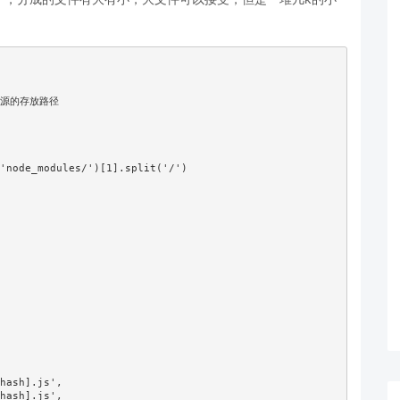
态资源的存放路径

'node_modules/')[1].split('/')

hash].js',

hash].js',
