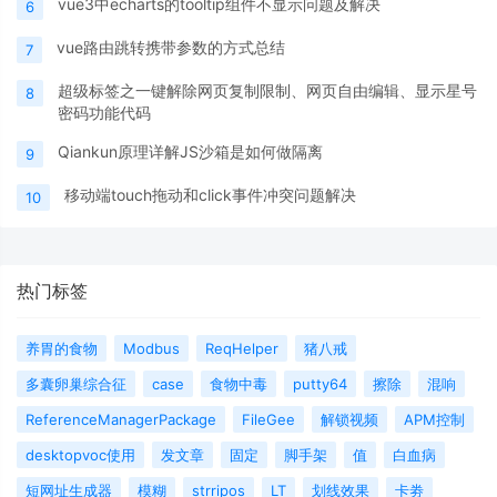
vue3中echarts的tooltip组件不显示问题及解决
6
vue路由跳转携带参数的方式总结
7
超级标签之一键解除网页复制限制、网页自由编辑、显示星号
8
密码功能代码
Qiankun原理详解JS沙箱是如何做隔离
9
移动端touch拖动和click事件冲突问题解决
10
热门标签
养胃的食物
Modbus
ReqHelper
猪八戒
多囊卵巢综合征
case
食物中毒
putty64
擦除
混响
ReferenceManagerPackage
FileGee
解锁视频
APM控制
desktopvoc使用
发文章
固定
脚手架
值
白血病
短网址生成器
模糊
strripos
LT
划线效果
卡劵