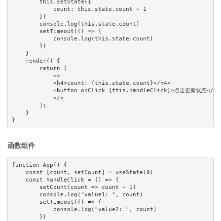
        this.setState({

            count: this.state.count + 1

        })

        console.log(this.state.count)

        setTimeout(() => {

            console.log(this.state.count)

        })

    }

    render() {

        return (

            <>

            <h4>count: {this.state.count}</h4>

            <button onClick={this.handleClick}>点击更新状态</but
            </>

        );

    }

函数组件
function App() {

    const [count, setCount] = useState(0)

    const handleClick = () => {

        setCount(count => count + 1)

        console.log("value1: ", count)

        setTimeout(() => {

            console.log("value2: ", count)

        })
