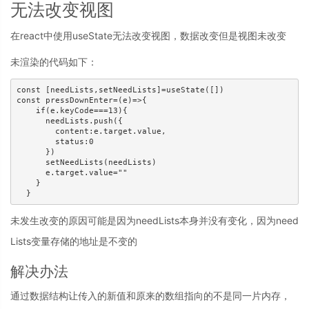
无法改变视图
在react中使用useState无法改变视图，数据改变但是视图未改变
未渲染的代码如下：
const [needLists,setNeedLists]=useState([])

const pressDownEnter=(e)=>{

    if(e.keyCode===13){

      needLists.push({

        content:e.target.value,

        status:0

      })

      setNeedLists(needLists)

      e.target.value=""

    }

  }
未发生改变的原因可能是因为needLists本身并没有变化，因为need
Lists变量存储的地址是不变的
解决办法
通过数据结构让传入的新值和原来的数组指向的不是同一片内存，