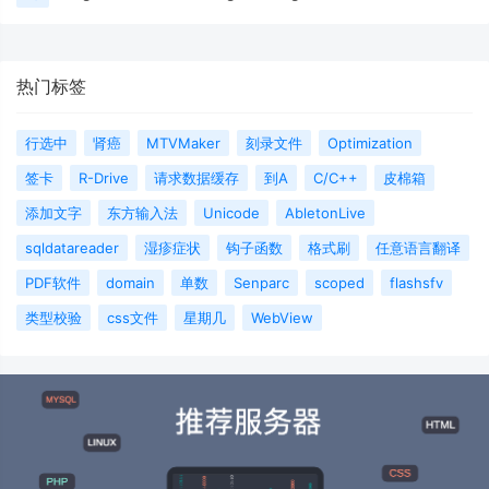
热门标签
行选中
肾癌
MTVMaker
刻录文件
Optimization
签卡
R-Drive
请求数据缓存
到A
C/C++
皮棉箱
添加文字
东方输入法
Unicode
AbletonLive
sqldatareader
湿疹症状
钩子函数
格式刷
任意语言翻译
PDF软件
domain
单数
Senparc
scoped
flashsfv
类型校验
css文件
星期几
WebView