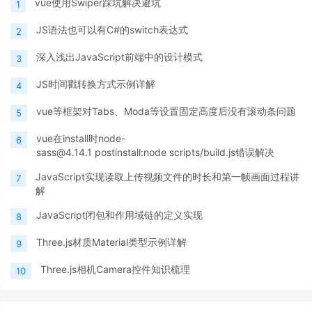
vue使用Swiper踩坑解决避坑
1
JS语法也可以有C#的switch表达式
2
深入浅出JavaScript前端中的设计模式
3
JS时间戳转换方式示例详解
4
vue等框架对Tabs、Moda等设置固定高度后没有滚动条问题
5
vue在install时node-
6
sass@4.14.1 postinstall:node scripts/build.js错误解决
JavaScript实现读取上传视频文件的时长和第一帧画面过程讲
7
解
JavaScript闭包和作用域链的定义实现
8
Three.js材质Material类型示例详解
9
Three.js相机Camera控件知识梳理
10