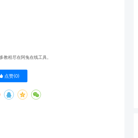
更多教程尽在阿兔在线工具。
点赞(
0
)