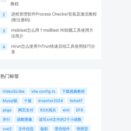
教程
进程管理软件Process Checker安装及激活教程
2
(附注册码)
msiblast怎么用？msiBlast NI卸载工具使用方
3
法简介
ntrun怎么使用?nTrun快速启动工具使用技巧分
4
享
热门标签
VideoScribe
vite.config.ts
下载视频教程
Mysql锁
个最
Inventor2024
Xshell7
pkgs
网页支付
93大阅兵
eml
EF6
并行
函数图像
读写xml文件的2个小函数
vue2
文件信息
版权
受控组件
弱类型