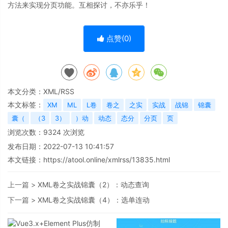
方法来实现分页功能。互相探讨，不亦乐乎！
点赞(
0
)
本文分类：
XML/RSS
本文标签：
XM
ML
L卷
卷之
之实
实战
战锦
锦囊
囊（
（3
3）
）动
动态
态分
分页
页
浏览次数：
9324
次浏览
发布日期：2022-07-13 10:41:57
本文链接：
https://atool.online/xmlrss/13835.html
上一篇 >
XML卷之实战锦囊（2）：动态查询
下一篇 >
XML卷之实战锦囊（4）：选单连动