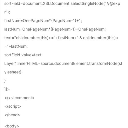
sortField=document.XSLDocument.selectSingleNode("//@exp
r");
firstNum=OnePageNum*(PageNum-1)+1;
lastNum=OnePageNum*(PageNum-1)+OnePageNum;
text="childnumber(this)>="+firstNum+" & childnumber(this)<
="+lastNum;
sortField.value=text;
Layer1.innerHTML=source.documentElement.transformNode(st
ylesheet);
}
]]>
</xsl:comment>
</script>
</head>
<body>