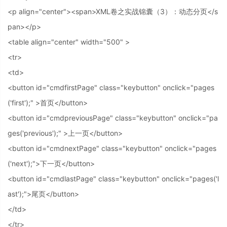
<p align="center"><span>XML卷之实战锦囊（3）：动态分页</s
pan></p>
<table align="center" width="500" >
<tr>
<td>
<button id="cmdfirstPage" class="keybutton" onclick="pages
('first');" >首页</button>
<button id="cmdpreviousPage" class="keybutton" onclick="pa
ges('previous');" >上一页</button>
<button id="cmdnextPage" class="keybutton" onclick="pages
('next');">下一页</button>
<button id="cmdlastPage" class="keybutton" onclick="pages('l
ast');">尾页</button>
</td>
</tr>