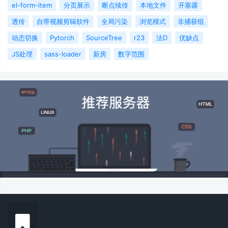
el-form-item
分页展示
断点续传
本地文件
开塞露
透传
自带视频剪辑软件
全局污染
浏览模式
非捕获组
动态切换
Pytorch
SourceTree
r23
法D
优缺点
JS处理
sass-loader
新房
数字范围