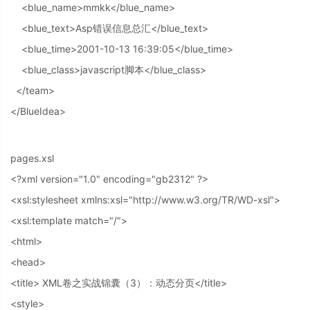
<blue_name>mmkk</blue_name>
<blue_text>Asp错误信息总汇</blue_text>
<blue_time>2001-10-13 16:39:05</blue_time>
<blue_class>javascript脚本</blue_class>
</team>
</BlueIdea>
pages.xsl
<?xml version="1.0" encoding="gb2312" ?>
<xsl:stylesheet xmlns:xsl="http://www.w3.org/TR/WD-xsl">
<xsl:template match="/">
<html>
<head>
<title> XML卷之实战锦囊（3）：动态分页</title>
<style>