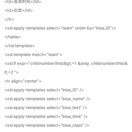
<td>发表时间</td>
<td>归类</td>
</tr>
<xsl:apply-templates select="team" order-by="blue_ID"/>
</table>
</xsl:template>
<xsl:template match="team">
<xsl:if expr="childnumber(this)&gt;=1 &amp; childnumber(this)&
lt;=2 ">
<tr align="center">
<xsl:apply-templates select="blue_ID" />
<xsl:apply-templates select="blue_name" />
<xsl:apply-templates select="blue_text" />
<xsl:apply-templates select="blue_time" />
<xsl:apply-templates select="blue_class" />