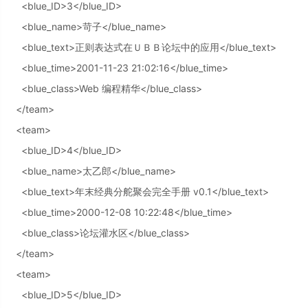
<blue_ID>3</blue_ID>
<blue_name>苛子</blue_name>
<blue_text>正则表达式在ＵＢＢ论坛中的应用</blue_text>
<blue_time>2001-11-23 21:02:16</blue_time>
<blue_class>Web 编程精华</blue_class>
</team>
<team>
<blue_ID>4</blue_ID>
<blue_name>太乙郎</blue_name>
<blue_text>年末经典分舵聚会完全手册 v0.1</blue_text>
<blue_time>2000-12-08 10:22:48</blue_time>
<blue_class>论坛灌水区</blue_class>
</team>
<team>
<blue_ID>5</blue_ID>