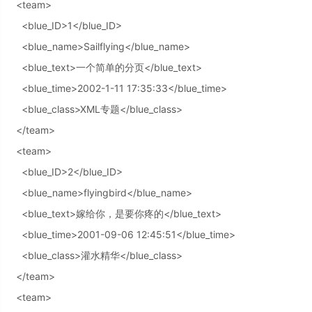
<team>
<blue_ID>1</blue_ID>
<blue_name>Sailflying</blue_name>
<blue_text>一个简单的分页</blue_text>
<blue_time>2002-1-11 17:35:33</blue_time>
<blue_class>XML专题</blue_class>
</team>
<team>
<blue_ID>2</blue_ID>
<blue_name>flyingbird</blue_name>
<blue_text>嫁给你，是要你疼的</blue_text>
<blue_time>2001-09-06 12:45:51</blue_time>
<blue_class>灌水精华</blue_class>
</team>
<team>