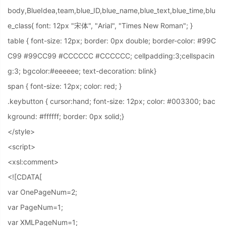
body,BlueIdea,team,blue_ID,blue_name,blue_text,blue_time,blu
e_class{ font: 12px "宋体", "Arial", "Times New Roman"; }
table { font-size: 12px; border: 0px double; border-color: #99C
C99 #99CC99 #CCCCCC #CCCCCC; cellpadding:3;cellspacin
g:3; bgcolor:#eeeeee; text-decoration: blink}
span { font-size: 12px; color: red; }
.keybutton { cursor:hand; font-size: 12px; color: #003300; bac
kground: #ffffff; border: 0px solid;}
</style>
<script>
<xsl:comment>
<![CDATA[
var OnePageNum=2;
var PageNum=1;
var XMLPageNum=1;