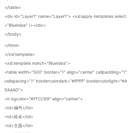
</table>
<div id="Layer1" name="Layer1"> <xsl:apply-templates select
="BlueIdea" /></div>
</body>
</html>
</xsl:template>
<xsl:template match="BlueIdea">
<table width="500" border="1" align="center" cellpadding="1"
cellspacing="1" bordercolordark="#ffffff" bordercolorlight="#A
DAAAD">
<tr bgcolor="#FFCC99" align="center">
<td>编号</td>
<td>姓名</td>
<td>主题</td>