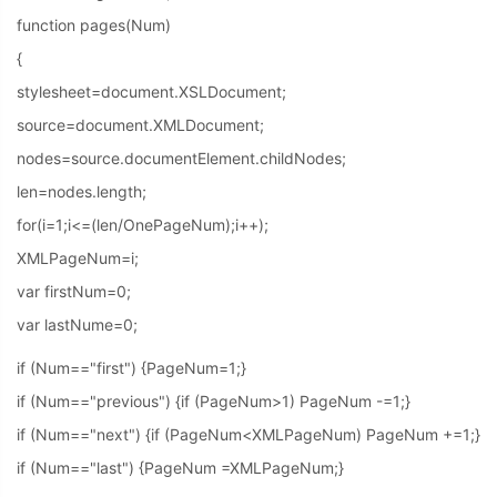
function pages(Num)
{
stylesheet=document.XSLDocument;
source=document.XMLDocument;
nodes=source.documentElement.childNodes;
len=nodes.length;
for(i=1;i<=(len/OnePageNum);i++);
XMLPageNum=i;
var firstNum=0;
var lastNume=0;
if (Num=="first") {PageNum=1;}
if (Num=="previous") {if (PageNum>1) PageNum -=1;}
if (Num=="next") {if (PageNum<XMLPageNum) PageNum +=1;}
if (Num=="last") {PageNum =XMLPageNum;}