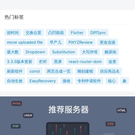
热门标签
按时间
交换位置
凸凹路面
Flutter
DiffSync
move uploaded file
早产儿
PiXYZReview
更改连接
最大数
Dropdown
Substitution
大写伊塔
糖尿病
3.3.5版本更新
栏杆
黑屏
react-router-dom
改查
刷新组件
const
两页合成一页
雕刻建模
供应商品名
自动生效
EasyRecovery
接收
专利申请软件
核心
象