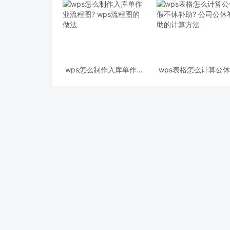
wps怎么制作入库单作业
wps表格怎么计算公
流程图? wps流程图的做
不休补助? 公司公休
法
的计算方法