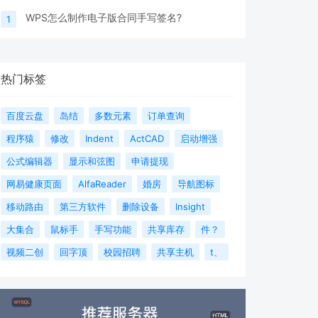
WPS怎么制作电子版合同手写签名?
1
热门标签
百度云盘
岛结
多数元素
订单查询
程序猿
修改
Indent
ActCAD
启动增强
公式编辑器
显示和弦图
申请提现
网易健康页面
AlfaReader
婚房
导航图标
移动路由
第三方软件
删除设备
Insight
大集合
鼠标手
手写功能
共享库存
件？
视频二创
回字顶
校园招聘
共享主机
t、