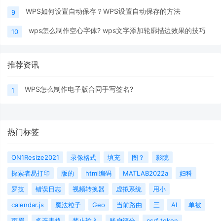
WPS如何设置自动保存？WPS设置自动保存的方法
9
wps怎么制作空心字体? wps文字添加轮廓描边效果的技巧
10
推荐资讯
WPS怎么制作电子版合同手写签名?
1
热门标签
ON1Resize2021
录像格式
填充
图？
影院
探索者易打印
版的
html编码
MATLAB2022a
妇科
罗技
错误日志
视频转换器
虚拟系统
用小
calendar.js
魔法粒子
Geo
当前路由
三
AI
单被
页眉
多选表格
禁止输入
账户评分
csrf token